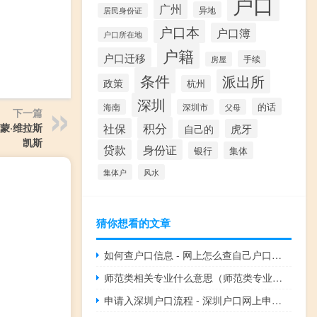
户口
广州
异地
居民身份证
户口本
户口簿
户口所在地
户籍
户口迁移
手续
房屋
条件
派出所
政策
杭州
深圳
的话
海南
深圳市
父母
下一篇
积分
蒙·维拉斯
社保
虎牙
自己的
凯斯
贷款
身份证
银行
集体
集体户
风水
猜你想看的文章
如何查户口信息 - 网上怎么查自己户口信息
师范类相关专业什么意思（师范类专业是什么意思）
申请入深圳户口流程 - 深圳户口网上申请流程