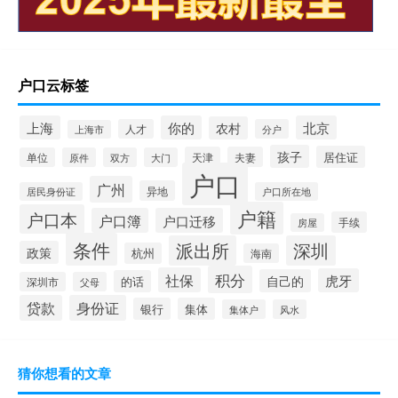
户口云标签
上海
你的
北京
农村
人才
分户
上海市
孩子
居住证
天津
夫妻
单位
原件
双方
大门
户口
广州
异地
居民身份证
户口所在地
户籍
户口本
户口簿
户口迁移
手续
房屋
条件
派出所
深圳
政策
杭州
海南
积分
社保
虎牙
自己的
的话
深圳市
父母
贷款
身份证
银行
集体
集体户
风水
猜你想看的文章