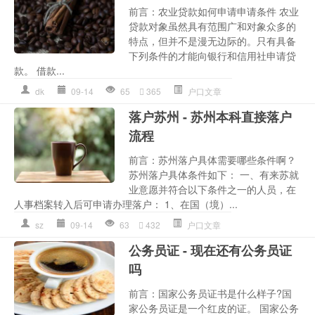
前言：农业贷款如何申请申请条件 农业
贷款对象虽然具有范围广和对象众多的
特点，但并不是漫无边际的。只有具备
下列条件的才能向银行和信用社申请贷
款。 借款...
dk
09-14
65
365
户口文章
落户苏州 - 苏州本科直接落户
流程
前言：苏州落户具体需要哪些条件啊？
苏州落户具体条件如下： 一、有来苏就
业意愿并符合以下条件之一的人员，在
人事档案转入后可申请办理落户： 1、在国（境）...
sz
09-14
63
432
户口文章
公务员证 - 现在还有公务员证
吗
前言：国家公务员证书是什么样子?国
家公务员证是一个红皮的证。 国家公务