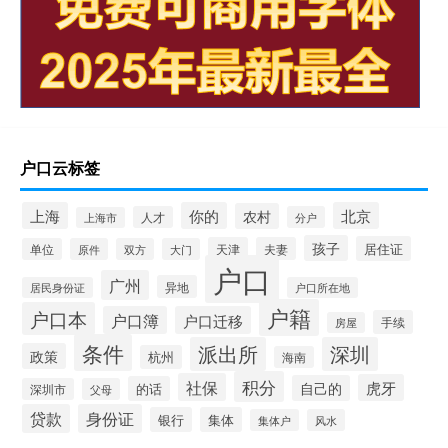
户口云标签
上海
你的
北京
农村
人才
分户
上海市
孩子
居住证
天津
夫妻
单位
原件
双方
大门
户口
广州
异地
居民身份证
户口所在地
户籍
户口本
户口簿
户口迁移
手续
房屋
条件
派出所
深圳
政策
杭州
海南
积分
社保
虎牙
自己的
的话
深圳市
父母
贷款
身份证
银行
集体
集体户
风水