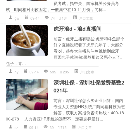
员考试，指中央、国家机关公务员考
试，时间相对比较固定，一般集中在10-11月份，简称...
gw
09-14
74
134
户口文章
虎牙浪d - 浪d直播间
前言：虎牙主播有哪些 虎牙和斗鱼那个
好？直接说吧看了虎牙几年了，大部分
看lol，很多大主播从斗鱼跳槽到虎牙，
原因包子就说句:果然那边又恶心人了。
包子，青...
hy
09-14
535
235
户口文章
深圳社保 - 深圳社保缴费基数2
021年
前言：深圳社保怎么买企业回答：国内
专业人力资源HR系统厂商同鑫科技为您
解答，获取方案报价咨询热线：400-18
00-278！ 人力资源HR系统的选型不一定要选择最好...
sz
09-14
39
713
户口文章