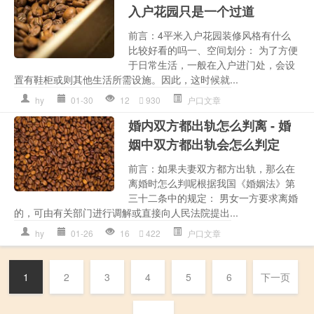
入户花园只是一个过道
前言：4平米入户花园装修风格有什么
比较好看的吗一、空间划分： 为了方便
于日常生活，一般在入户进门处，会设
置有鞋柜或则其他生活所需设施。因此，这时候就...
hy
01-30
12
930
户口文章
婚内双方都出轨怎么判离 - 婚
姻中双方都出轨会怎么判定
前言：如果夫妻双方都方出轨，那么在
离婚时怎么判呢根据我国《婚姻法》第
三十二条中的规定： 男女一方要求离婚
的，可由有关部门进行调解或直接向人民法院提出...
hy
01-26
16
422
户口文章
1
2
3
4
5
6
下一页