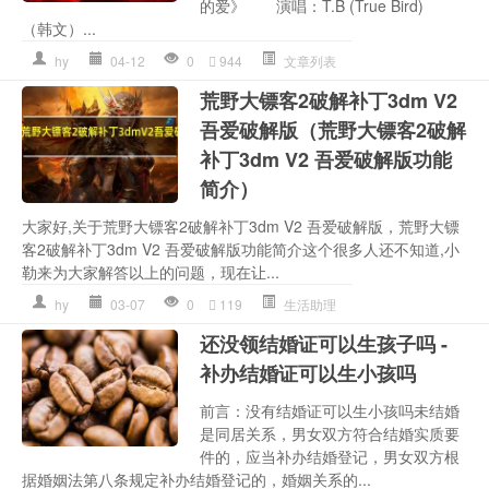
的爱》 演唱：T.B (True Bird)
（韩文）...
hy
04-12
0
944
文章列表
荒野大镖客2破解补丁3dm V2
吾爱破解版（荒野大镖客2破解
补丁3dm V2 吾爱破解版功能
简介）
大家好,关于荒野大镖客2破解补丁3dm V2 吾爱破解版，荒野大镖
客2破解补丁3dm V2 吾爱破解版功能简介这个很多人还不知道,小
勒来为大家解答以上的问题，现在让...
hy
03-07
0
119
生活助理
还没领结婚证可以生孩子吗 -
补办结婚证可以生小孩吗
前言：没有结婚证可以生小孩吗未结婚
是同居关系，男女双方符合结婚实质要
件的，应当补办结婚登记，男女双方根
据婚姻法第八条规定补办结婚登记的，婚姻关系的...