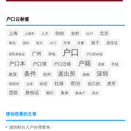
户口云标签
上海
你的
北京
农村
人才
分户
上海市
孩子
居住证
天津
夫妻
单位
原件
双方
大门
户口
广州
异地
居民身份证
户口所在地
户籍
户口本
户口簿
户口迁移
手续
房屋
条件
派出所
深圳
政策
杭州
海南
积分
社保
虎牙
自己的
的话
深圳市
父母
贷款
身份证
银行
集体
集体户
风水
猜你想看的文章
深圳积分入户办理查询 -