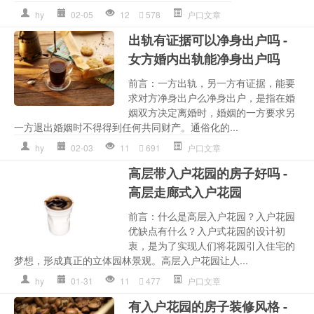
hy
02-05
12
578
户口文章
出轨有证据可以净身出户吗 -
女方婚内出轨能净身出户吗
前言：一方出轨，另一方有证据，能要
求对方净身出户么净身出户，是指在婚
姻双方决定离婚时，婚姻的一方要求另
一方退出婚姻时不得得到任何共同财产。通俗化的...
hy
02-03
11
691
户口文章
高层带入户花园的房子好吗 -
高层走廊式入户花园
前言：什么是高层入户花园？入户花园
优缺点有什么？入户式花园的设计初
衷，是为了实现人们将花园引入住宅的
梦想，形成真正的立体园林景观。高层入户花园让人...
hy
01-31
11
477
户口文章
有入户花园的房子装修风格 -