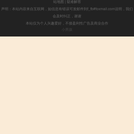
站地图
|
疑难解答
声明：本站内容来自互联网，如信息有错误可发邮件到f_fb#foxmail.com说明，我们
会及时纠正，谢谢
本站仅为个人兴趣爱好，不接盈利性广告及商业合作
小男孩