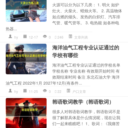
火源可以分为以下几类： 1. 明火 如炉
灶火、火柴火、蜡烛火等。 2. 高温物体
如点燃的烟头、发热的白炽灯、汽车排
气管、暖气管等。 3. 电热能 如各种电
热器...
hy
12-17
0
246
文章列表
海洋油气工程专业认证通过的
学校有哪些
海洋油气工程专业认证通过的学校名单
学校名称 专业名称 有效期开始时间 有
效期结束时间 备注 东北石油大学 海洋
油气工程 2022年1月 2027年12月(有条件...
hy
11-25
0
22
户口文章
韩语歌词教学（韩语歌词）
很多人对韩语歌词教学，韩语歌词不是
很了解那具体是什么情况呢，现在让我
们一起来瞧瞧吧！ 1、歌词：《我痛苦