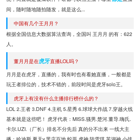
间，随时随地随拍随发，就是这么...
中国有几个王月月？
根据全国信息大数据算法查询，全国叫 王月月 的有：622
人。
虎牙
董月月是在
直播LOL吗？
月月是在虎牙，直播的，我有时也有看她直播，一般都是
玩王者排位的，技术不错的，前段时间是虎牙solo王。
虎牙上有没有什么主播排行榜什么的？
LOL 2.王者 3.DNF 4.主机 5.星秀 6.球球大作战 7.穿越火线
基本就是这些吧！ 虎牙代表：MISS.骚男.楚河.董导.嗨氏.
卡尔.UZI.（厂长）排名不分先后 真的分不出来 一线大主
播：哈迪斯.夏天y.黑店百地.蛇哥.虎神.陆雪琪.芜湖神.小战.