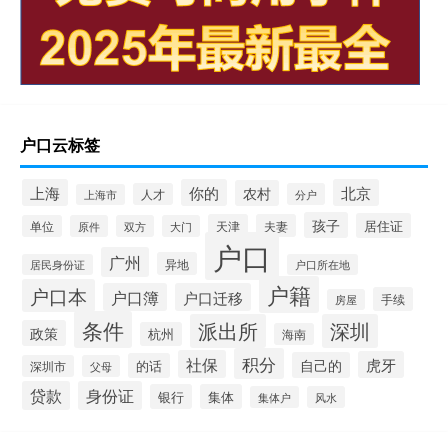
户口云标签
上海
你的
北京
农村
人才
分户
上海市
孩子
居住证
天津
夫妻
单位
原件
双方
大门
户口
广州
异地
居民身份证
户口所在地
户籍
户口本
户口簿
户口迁移
手续
房屋
条件
派出所
深圳
政策
杭州
海南
积分
社保
虎牙
自己的
的话
深圳市
父母
贷款
身份证
银行
集体
集体户
风水