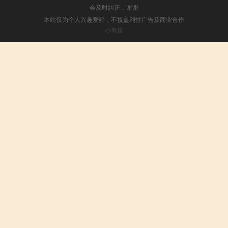
会及时纠正，谢谢
本站仅为个人兴趣爱好，不接盈利性广告及商业合作
小男孩