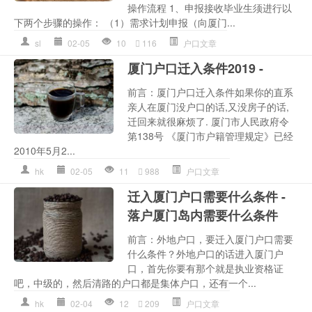
操作流程 1、申报接收毕业生须进行以
下两个步骤的操作： （1）需求计划申报（向厦门...
sl
02-05
10
116
户口文章
厦门户口迁入条件2019 -
前言：厦门户口迁入条件如果你的直系
亲人在厦门没户口的话,又没房子的话,
迁回来就很麻烦了. 厦门市人民政府令
第138号 《厦门市户籍管理规定》已经
2010年5月2...
hk
02-05
11
988
户口文章
迁入厦门户口需要什么条件 -
落户厦门岛内需要什么条件
前言：外地户口，要迁入厦门户口需要
什么条件？外地户口的话进入厦门户
口，首先你要有那个就是执业资格证
吧，中级的，然后清路的户口都是集体户口，还有一个...
hk
02-04
12
209
户口文章