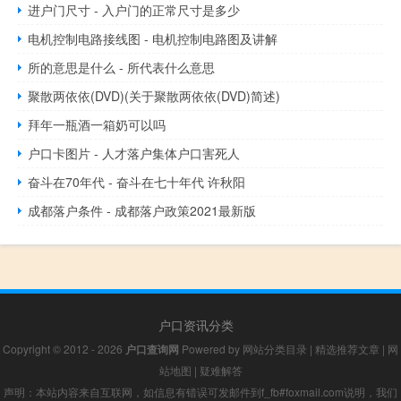
进户门尺寸 - 入户门的正常尺寸是多少
电机控制电路接线图 - 电机控制电路图及讲解
所的意思是什么 - 所代表什么意思
聚散两依依(DVD)(关于聚散两依依(DVD)简述)
拜年一瓶酒一箱奶可以吗
户口卡图片 - 人才落户集体户口害死人
奋斗在70年代 - 奋斗在七十年代 许秋阳
成都落户条件 - 成都落户政策2021最新版
户口资讯分类
Copyright © 2012 - 2026
户口查询网
Powered by
网站分类目录
|
精选推荐文章
|
网
站地图
|
疑难解答
声明：本站内容来自互联网，如信息有错误可发邮件到f_fb#foxmail.com说明，我们