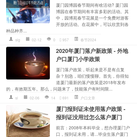
厦门园博园春节期间有啥活动? 厦门园
博园在春节期间有丰富多彩的活动。其
中，园博苑春节花展是一个免费对游客
开放的活动。在花展中，可以欣赏到各
种品种齐...
slg
02-12
0
957
春节2024
2020年厦门落户新政策 - 外地
户口厦门小学政策
厦门落户政策，听起来是不是有点复
杂？别急，咱们慢慢聊。首先，你得知
道厦门最新的落户政策是2018年发布
的，有效期五年。那么，问题来了，技能落户有时间限...
sl
02-06
14
691
户口文章
厦门报到证未使用落户政策 -
报到证没用过怎么落户厦门
前言：2008年本科毕业，想办理厦门户
口，报到证未用，请...毕业生落户厦门