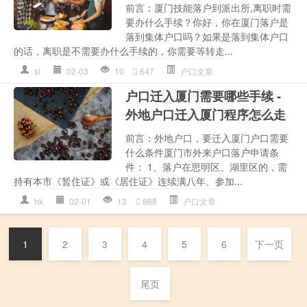
前言：厦门技能落户到派出所,离职时需
要办什么手续？你好，你在厦门落户是
落到集体户口吗？如果是落到集体户口
的话，离职是不需要办什么手续的，你需要等转走...
sl
02-03
10
647
户口文章
户口迁入厦门需要哪些手续 -
外地户口迁入厦门程序怎么走
前言：外地户口，要迁入厦门户口需要
什么条件厦门市外来户口落户申请条
件： 1、落户在思明区、湖里区的，需
持有本市《暂住证》或《居住证》连续满八年、参加...
hk
02-01
13
868
户口文章
1
2
3
4
5
6
下一页
尾页