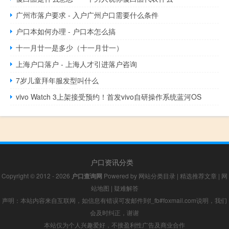
广州市落户要求 - 入户广州户口需要什么条件
户口本如何办理 - 户口本怎么搞
十一月廿一是多少（十一月廿一）
上海户口落户 - 上海人才引进落户咨询
7岁儿童拜年服发型叫什么
vivo Watch 3上架接受预约！首发vivo自研操作系统蓝河OS
户口资讯分类
Copyright © 2012 - 2026
户口查询网
Powered by
网站分类目录
|
精选推荐文章
|
网
站地图
|
疑难解答
声明：本站内容来自互联网，如信息有错误可发邮件到f_fb#foxmail.com说明，我们
会及时纠正，谢谢
本站仅为个人兴趣爱好，不接盈利性广告及商业合作