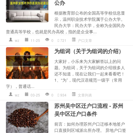
公办
根据教育部公布的全国高等学校信息显
示，温州职业技术学院属于公办大学。
民办大学：民办大学，全称为全国民办
普通高等学校，也就是民办高校，指的是企业事...
wz
11-25
0
721
户口文章
为组词（关于为组词的介绍）
大家好，小乐来为大家解答以上的问
题。为组词，关于为组词的介绍很多人
还不知道，现在让我们一起来看看吧！
1、“为”，现代汉语规范一级字（常用
字），普通话...
wz
03-25
0
934
文章列表
苏州吴中区迁户口流程 - 苏州
吴中区迁户口条件
前言：如何办理苏州户口迁移本地签户
口直接到区域派出所办理。 异地户口签