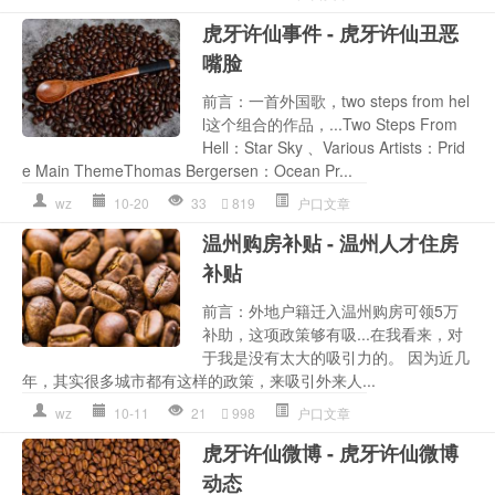
虎牙许仙事件 - 虎牙许仙丑恶
嘴脸
前言：一首外国歌，two steps from hel
l这个组合的作品，...Two Steps From
Hell：Star Sky 、Various Artists：Prid
e Main ThemeThomas Bergersen：Ocean Pr...
wz
10-20
33
819
户口文章
温州购房补贴 - 温州人才住房
补贴
前言：外地户籍迁入温州购房可领5万
补助，这项政策够有吸...在我看来，对
于我是没有太大的吸引力的。 因为近几
年，其实很多城市都有这样的政策，来吸引外来人...
wz
10-11
21
998
户口文章
虎牙许仙微博 - 虎牙许仙微博
动态