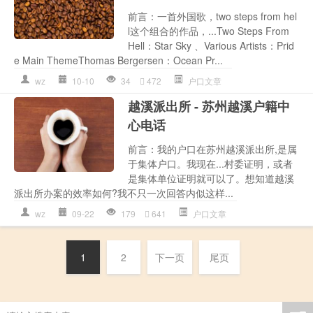
前言：一首外国歌，two steps from hel
l这个组合的作品，...Two Steps From
Hell：Star Sky 、Various Artists：Prid
e Main ThemeThomas Bergersen：Ocean Pr...
wz
10-10
34
472
户口文章
越溪派出所 - 苏州越溪户籍中
心电话
前言：我的户口在苏州越溪派出所,是属
于集体户口。我现在...村委证明，或者
是集体单位证明就可以了。想知道越溪
派出所办案的效率如何?我不只一次回答内似这样...
wz
09-22
179
641
户口文章
1
2
下一页
尾页