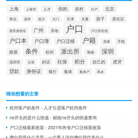
上海
你的
北京
农村
人才
分户
上海市
孩子
居住证
天津
夫妻
单位
原件
双方
大门
户口
广州
异地
居民身份证
户口所在地
户籍
户口本
户口簿
户口迁移
手续
房屋
条件
派出所
深圳
政策
杭州
海南
积分
社保
虎牙
自己的
的话
深圳市
父母
贷款
身份证
银行
集体
集体户
风水
猜你想看的文章
杭州落户的条件 - 人才引进落户杭州条件
ne开头的是什么快递 - 邮政ne开头的快递查询
户口迁移最新政策 - 2021年跨省户口迁移新政策
傻白甜是什么意思 - 一个男人说你傻白甜代表什么