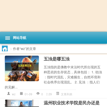
网站导航
>
作者“wz”的文章
五浊是哪五浊
五浊指的是佛教中末法时代所出现的五
种恶劣的生存状态，具体包括： 1. 劫浊
：指时代混乱，灾难频生，自然环境和
社会秩序出现混乱。 2. 见浊 ：指人们
的见解...
wz
01-09
0
29
文章列表
温州职业技术学院是民办还是