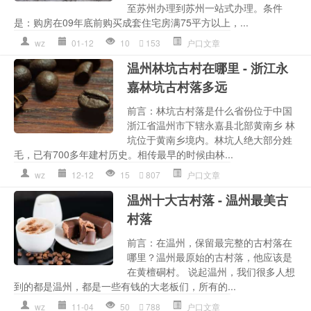
至苏州办理到苏州一站式办理。条件
是：购房在09年底前购买成套住宅房满75平方以上，...
wz
01-12
10
153
户口文章
温州林坑古村在哪里 - 浙江永
嘉林坑古村落多远
前言：林坑古村落是什么省份位于中国
浙江省温州市下辖永嘉县北部黄南乡 林
坑位于黄南乡境内。林坑人绝大部分姓
毛，已有700多年建村历史。相传最早的时候由林...
wz
12-12
15
807
户口文章
温州十大古村落 - 温州最美古
村落
前言：在温州，保留最完整的古村落在
哪里？温州最原始的古村落，他应该是
在黄檀硐村。 说起温州，我们很多人想
到的都是温州，都是一些有钱的大老板们，所有的...
wz
11-04
50
788
户口文章