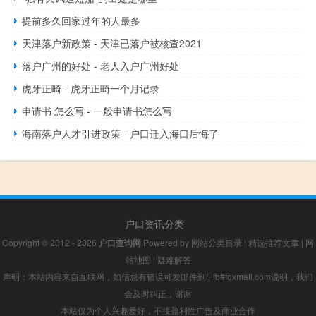
提前多久回家过年的人最多
天津落户新政策 - 天津已落户被核查2021
落户广州的好处 - 老人入户广州好处
虎牙正畸 - 虎牙正畸一个月记录
申请书 怎么写 - 一般申请书怎么写
海南落户人才引进政策 - 户口迁入海口后悔了
户口资讯分类
Copyright © 2012 - 2026
户口查询网
Powered by
网站分类目录
|
精选推荐文章
|
网
站地图
|
疑难解答
声明：本站内容来自互联网，如信息有错误可发邮件到f_fb#foxmail.com说明，我们
会及时纠正，谢谢
本站仅为个人兴趣爱好，不接盈利性广告及商业合作