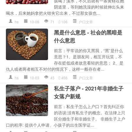
孩喝了溪水，不久后就有一条黄鳝在她
阴道里，等到她洗澡的时候就伸出头来
喝水，后来她妈拿把火钳夹它出来，不过那女孩也...
hs
10-08
71
106
户口文章
黑是什么意思 - 社会的黑暗是
什么意思
前言：平常说的你又黑我，“黑”是什么
意思？1、是朋友间，相互开玩笑，不
存在贬低或者故意看轻的意思； 2、是
仇人或者两者相互不对付的情况下，这样一般存在者...
hs
10-03
45
456
户口文章
私生子落户 - 2021年非婚生子
女落户新规
前言：私生子怎么上户口？首先纠正你
的语误:没有私生子的概念。在法律上只
区分婚生子和非婚生子。 非婚生子上户
口的程序: 提供个人申请、小孩子的出生医学证...