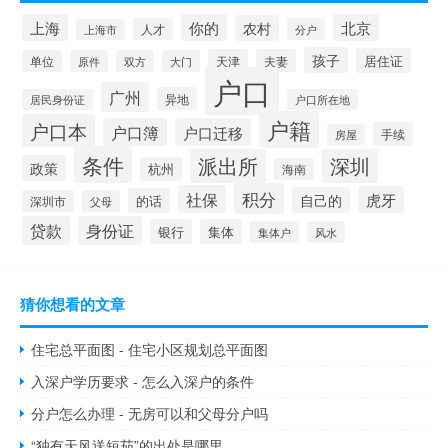
上海
你的
北京
农村
人才
分户
上海市
孩子
居住证
天津
夫妻
单位
原件
双方
大门
户口
广州
异地
居民身份证
户口所在地
户籍
户口本
户口簿
户口迁移
手续
房屋
条件
派出所
深圳
政策
杭州
海南
积分
社保
虎牙
自己的
的话
深圳市
父母
贷款
身份证
银行
集体
集体户
风水
猜你想看的文章
住宅总平面图 - 住宅小区规划总平面图
入深户学历要求 - 怎么入深户的条件
分户怎么办理 - 无房可以和父母分户吗
“独有天风送短茄”的出处是哪里