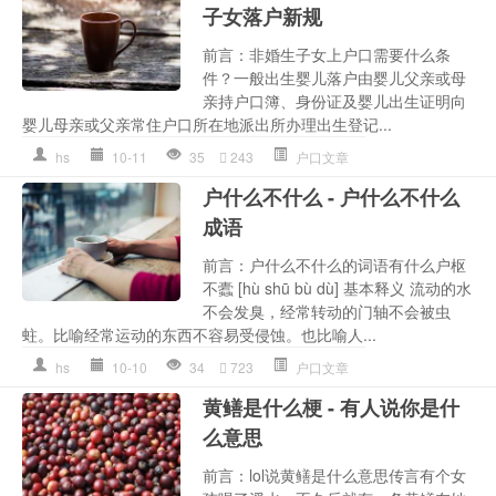
子女落户新规
前言：非婚生子女上户口需要什么条
件？一般出生婴儿落户由婴儿父亲或母
亲持户口簿、身份证及婴儿出生证明向
婴儿母亲或父亲常住户口所在地派出所办理出生登记...
hs
10-11
35
243
户口文章
户什么不什么 - 户什么不什么
成语
前言：户什么不什么的词语有什么户枢
不蠹 [hù shū bù dù] 基本释义 流动的水
不会发臭，经常转动的门轴不会被虫
蛀。比喻经常运动的东西不容易受侵蚀。也比喻人...
hs
10-10
34
723
户口文章
黄鳝是什么梗 - 有人说你是什
么意思
前言：lol说黄鳝是什么意思传言有个女