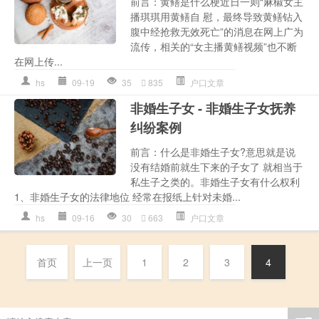
前言：黄鳝是什么梗近日一则“麻椒女主
播琪琪用黄鳝自 慰，最终导致黄鳝钻入
腹中经抢救无效死亡”的消息在网上广为
流传，相关的“女主播黄鳝视频”也不断
在网上传...
hs
09-19
35
835
户口文章
非婚生子女 - 非婚生子女抚养
纠纷案例
前言：什么是非婚生子女?意思就是说
没有结婚前就生下来的子女了 就相当于
私生子之类的。非婚生子女有什么权利
1、非婚生子女的法律地位 经常在报纸上针对未婚...
hs
09-16
30
663
户口文章
首页
上一页
1
2
3
4