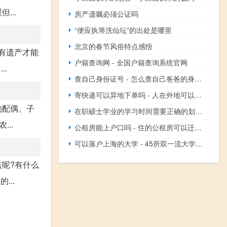
...
房产遗嘱必须公证吗
“便应执箒洗仙坛”的出处是哪里
北京的春节风俗特点感悟
只有遗产才能
户籍查询网 - 全国户籍查询系统官网
.
查自己身份证号 - 怎么查自己爸爸的身份证号码
寄快递可以异地下单吗 - 人在外地可以给自己寄快递吗
的配偶、子
在职硕士学业的学习时间需要正确的划分阶段
..
公租房能上户口吗 - 住的公租房可以迁入户口吗
可以落户上海的大学 - 45所双一流大学直接落户上海
呢?有什么
..