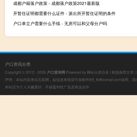
成都户籍落户政策 - 成都落户政策2021最新版
开暂住证明都需要什么证件 - 派出所开暂住证明的条件
户口单立户需要什么手续 - 无房可以和父母分户吗
户口资讯分类
Copyright © 2012 - 2026
户口查询网
Powered by
网站分类目录
|
精选推荐文章
|
声明：本站内容来自互联网，如信息有错误可发邮件到f_fb#foxmail.com说明
本站仅为个人兴趣爱好，不接盈利性广告及商业合作