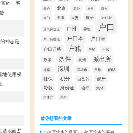
分离的，宅
北京
分户
单位
原件
双方
..
孩子
居住证
天津
夫妻
大门
户口
广州
异地
居民身份证
户口本
户口簿
户口所在地
时的神志是
户籍
户口迁移
手续
房屋
条件
派出所
政策
杭州
深圳
的话
海南
深圳市
父母
基地使用权
积分
社保
虎牙
自己的
..
贷款
身份证
银行
集体
集体户
风水
猜你想看的文章
宅基地而占
小区直饮水的危害 - 小区直饮水的骗局