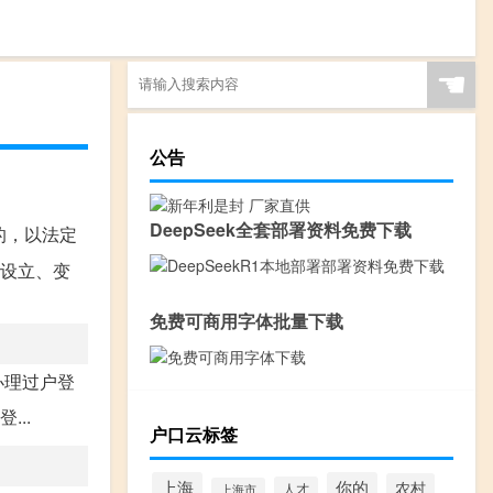
☚
公告
DeepSeek全套部署资料免费下载
的，以法定
的设立、变
免费可商用字体批量下载
办理过户登
..
户口云标签
上海
你的
农村
人才
上海市