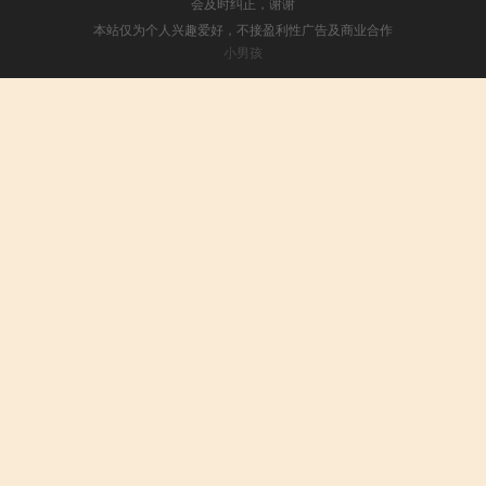
会及时纠正，谢谢
本站仅为个人兴趣爱好，不接盈利性广告及商业合作
小男孩