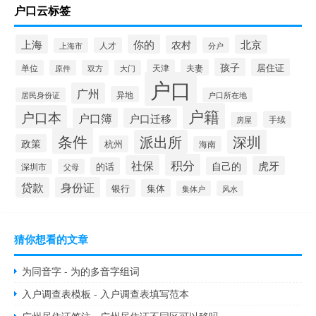
户口云标签
上海
你的
北京
农村
人才
分户
上海市
孩子
居住证
天津
夫妻
单位
原件
双方
大门
户口
广州
异地
居民身份证
户口所在地
户籍
户口本
户口簿
户口迁移
手续
房屋
条件
派出所
深圳
政策
杭州
海南
积分
社保
虎牙
自己的
的话
深圳市
父母
贷款
身份证
银行
集体
集体户
风水
猜你想看的文章
为同音字 - 为的多音字组词
入户调查表模板 - 入户调查表填写范本
广州居住证签注 - 广州居住证不同区可以移吗