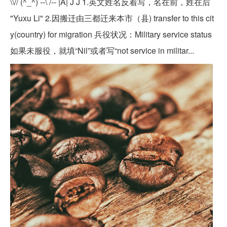
\\// (^_^) --\ /-- |A| J J 1.英文姓名反着写，名在前，姓在后
"Yuxu Li" 2.因搬迁由三都迁来本市（县) transfer to this cit
y(country) for migration 兵役状况：Military service status
如果未服役，就填“Nil”或者写“not service in militar...