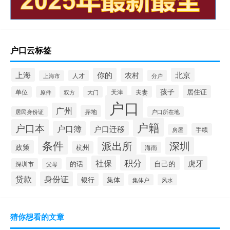
户口云标签
上海
你的
北京
农村
人才
分户
上海市
孩子
居住证
天津
夫妻
单位
原件
双方
大门
户口
广州
异地
居民身份证
户口所在地
户籍
户口本
户口簿
户口迁移
手续
房屋
条件
派出所
深圳
政策
杭州
海南
积分
社保
虎牙
自己的
的话
深圳市
父母
贷款
身份证
银行
集体
集体户
风水
猜你想看的文章