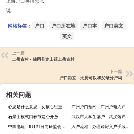
上海户口英语怎么
说
网络标签：
户口
户口所在地
户口本
户口英文
英文
上一篇
上岳古村 - 佛冈县龙山镇上岳古村
下一篇
户口独立 - 无房可以和父母分户吗
相关问题
心思是什么意思 - 女孩心思重是什么意思
广州户口预约 - 广州户籍入户预约
石景山模式口春节是否开放
武汉市大学生落户 - 武汉落户社区公共户
中国电建：9月21日向证监会、上海证券交易所分别提交了嘉实中国电建清洁能源封闭式基础设施证券投资基金注册、上市及嘉实中国电建清洁能源基础设施1期资产支持专项计划资产支持证券挂牌转让申请等材料尚待取得中国证监会和上海证券交易所有关事项受理通知
入户流程 - 办理购房入户手续流程