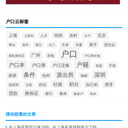
户口云标签
上海
你的
北京
农村
人才
分户
上海市
孩子
居住证
天津
夫妻
单位
原件
双方
大门
户口
广州
异地
居民身份证
户口所在地
户籍
户口本
户口簿
户口迁移
手续
房屋
条件
派出所
深圳
政策
杭州
海南
积分
社保
虎牙
自己的
的话
深圳市
父母
贷款
身份证
银行
集体
集体户
风水
猜你想看的文章
在上海买房可以落户吗 - 在上海买房就能落户了吗