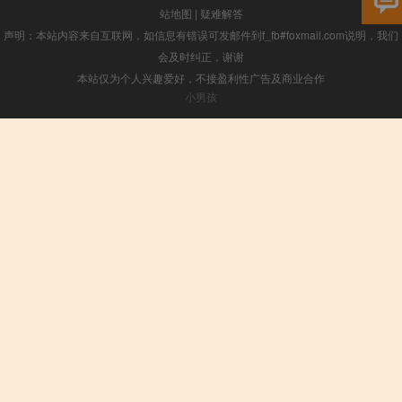
站地图
|
疑难解答
声明：本站内容来自互联网，如信息有错误可发邮件到f_fb#foxmail.com说明，我们
会及时纠正，谢谢
本站仅为个人兴趣爱好，不接盈利性广告及商业合作
小男孩