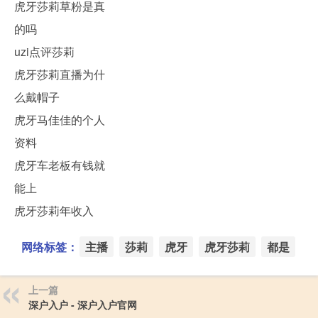
虎牙莎莉草粉是真
的吗
uzi点评莎莉
虎牙莎莉直播为什
么戴帽子
虎牙马佳佳的个人
资料
虎牙车老板有钱就
能上
虎牙莎莉年收入
网络标签：
主播
莎莉
虎牙
虎牙莎莉
都是
上一篇
深户入户 - 深户入户官网