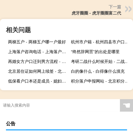
下一篇
虎牙圈圈 - 虎牙圈圈富二代
相关问题
两梯五户 - 两梯五户哪一户最好
杭州市户籍 - 杭州四县市户口什么意思
上海落户咨询电话 - 上海落户中心咨询电话
“终然辞网罟”的出处是哪里
再婚女方户口迁到男方流程 - 户口在前夫那如何再婚
考研二战什么时候开始 - 二战考研最晚几月开始
北京居住证如何网上续签 - 北京通怎么续签居住证
白的像什么 - 白得像什么填充
低保看户口本还是成员 - 媳妇户口不在婆家影响低保吗
积分落户申报网站 - 北京积分落户在线申报系统网站
☚
公告