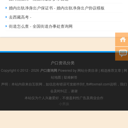
婚内出轨净身出户保证书 - 婚内出轨净身出户协议模板
去西藏高考 -
街道怎么查 - 全国街道办事处查询网
户口资讯分类
Copyright © 2012 - 2026
户口查询网
Powered by
网站分类目录
|
精选推荐文章
|
网
站地图
|
疑难解答
声明：本站内容来自互联网，如信息有错误可发邮件到f_fb#foxmail.com说明，我们
会及时纠正，谢谢
本站仅为个人兴趣爱好，不接盈利性广告及商业合作
小男孩