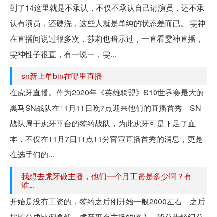
到了14这里就是不承认，不仅不承认自己请演员，还不承
认有演员，还硬洗，这些人就是单纯的状态差而已。 雯神
在直播间说过很多次，莎莉也暗示过，一直看雯神直播，
雯神性子很直，有一说一，雯...
sn新上单bin在哪里直播
在虎牙直播。作为2020年《英雄联盟》S10世界赛最大的
黑马SN战队在11月11日晚7点迎来他们的直播首秀，SN
战队属于虎牙平台的签约战队，为此虎牙可是下足了血
本，不仅在11月7日11点11分官宣直播首秀的消息，更是
在选手们的...
我想去虎牙做主播，他们一个月工资是多少啊？有
谁...
开始是没有工资的，签约之后刚开始一般2000左右，之后
按照分成比例拿钱。虎牙平台主播的收入一般分为经纪公