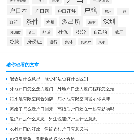
异地
居民身份证
户口所在地
户籍
户口本
户口簿
户口迁移
手续
房屋
条件
派出所
深圳
政策
杭州
海南
积分
社保
虎牙
自己的
的话
深圳市
父母
贷款
身份证
银行
集体
集体户
风水
猜你想看的文章
能否是什么意思 - 能否和是否有什么区别
外地户口怎么迁入厦门 - 外地户口迁入厦门程序怎么走
污水池有限空间告知牌 - 污水池有限空间警示标识牌
离婚了怎么迁户口回来 - 离婚后户口还在一起有影响吗
逮虾户是什么意思 - 男生说逮虾户是什么意思
农村户口的好处 - 保留农村户口有意义吗
如何煮菱角 - 煮菱角放多少水合适