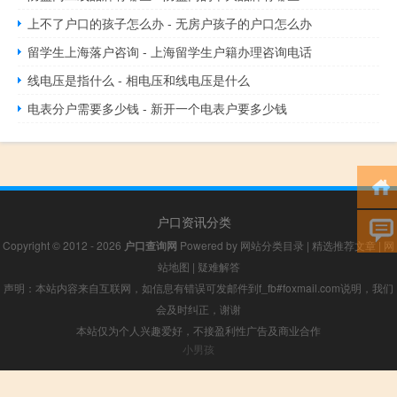
上不了户口的孩子怎么办 - 无房户孩子的户口怎么办
留学生上海落户咨询 - 上海留学生户籍办理咨询电话
线电压是指什么 - 相电压和线电压是什么
电表分户需要多少钱 - 新开一个电表户要多少钱
户口资讯分类
Copyright © 2012 - 2026
户口查询网
Powered by
网站分类目录
|
精选推荐文章
|
网
站地图
|
疑难解答
声明：本站内容来自互联网，如信息有错误可发邮件到f_fb#foxmail.com说明，我们
会及时纠正，谢谢
本站仅为个人兴趣爱好，不接盈利性广告及商业合作
小男孩