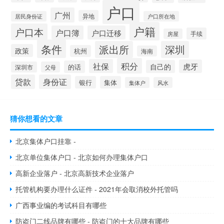
户口
广州
异地
居民身份证
户口所在地
户籍
户口本
户口簿
户口迁移
手续
房屋
条件
派出所
深圳
政策
杭州
海南
积分
社保
虎牙
自己的
的话
深圳市
父母
贷款
身份证
银行
集体
集体户
风水
猜你想看的文章
北京集体户口挂靠 -
北京单位集体户口 - 北京如何办理集体户口
高新企业落户 - 北京高新技术企业落户
托管机构要办理什么证件 - 2021年会取消校外托管吗
广西事业编的考试科目有哪些
防盗门二线品牌有哪些 - 防盗门的十大品牌有哪些