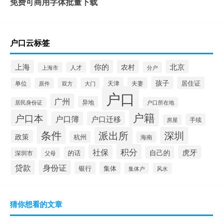
免费可商用字体批量下载
户口云标签
上海
你的
北京
农村
人才
分户
上海市
孩子
居住证
天津
夫妻
单位
原件
双方
大门
户口
广州
异地
居民身份证
户口所在地
户籍
户口本
户口簿
户口迁移
手续
房屋
条件
派出所
深圳
政策
杭州
海南
积分
社保
虎牙
自己的
的话
深圳市
父母
贷款
身份证
银行
集体
集体户
风水
猜你想看的文章