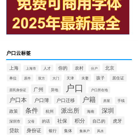
户口云标签
上海
你的
北京
农村
人才
分户
上海市
孩子
居住证
天津
夫妻
单位
原件
双方
大门
户口
广州
异地
居民身份证
户口所在地
户籍
户口本
户口簿
户口迁移
手续
房屋
条件
派出所
深圳
政策
杭州
海南
积分
社保
虎牙
自己的
的话
深圳市
父母
贷款
身份证
银行
集体
集体户
风水