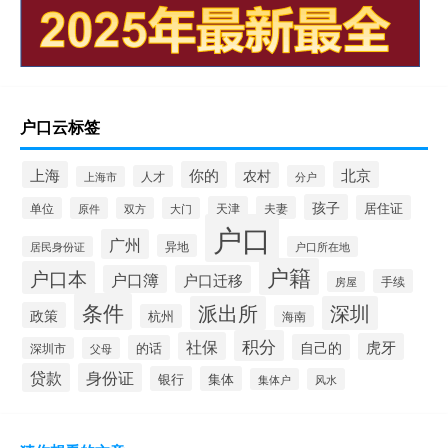
户口云标签
上海
你的
北京
农村
人才
分户
上海市
孩子
居住证
天津
夫妻
单位
原件
双方
大门
户口
广州
异地
居民身份证
户口所在地
户籍
户口本
户口簿
户口迁移
手续
房屋
条件
派出所
深圳
政策
杭州
海南
积分
社保
虎牙
自己的
的话
深圳市
父母
贷款
身份证
银行
集体
集体户
风水