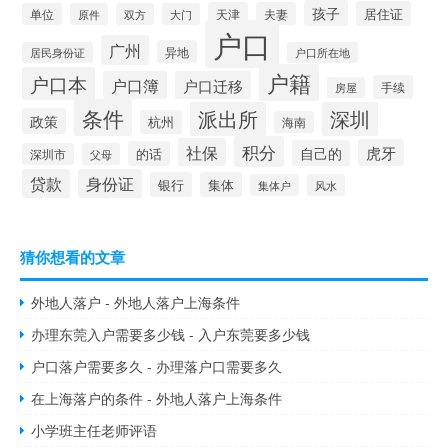
孩子
居住证
天津
夫妻
单位
原件
双方
大门
户口
广州
异地
居民身份证
户口所在地
户籍
户口本
户口簿
户口迁移
手续
房屋
条件
派出所
深圳
政策
杭州
海南
积分
社保
虎牙
自己的
的话
深圳市
父母
贷款
身份证
银行
集体
集体户
风水
猜你想看的文章
外地人落户 - 外地人落户上海条件
办理东莞入户需要多少钱 - 入户东莞要多少钱
户口落户需要多久 - 办理落户口需要多久
在上海落户的条件 - 外地人落户上海条件
小学班主任老师评语