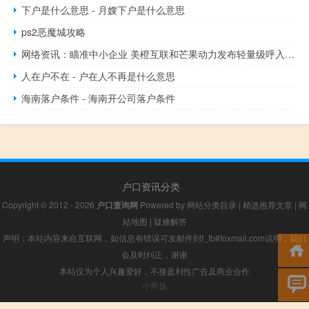
下户是什么意思 - 月嫂下户是什么意思
ps2恶魔城攻略
网络资讯：瞄准中小企业 美橙互联和芒果动力发布轻量级呼入客服电话机器人
人在户不在 - 户在人不再是什么意思
海南落户条件 - 海南开公司落户条件
户口资讯分类
Copyright © 2012 - 2026
户口查询网
Powered by
网站分类目录
|
精选推荐文章
|
网
站地图
|
疑难解答
声明：本站内容来自互联网，如信息有错误可发邮件到f_fb#foxmail.com说明，我们
会及时纠正，谢谢
本站仅为个人兴趣爱好，不接盈利性广告及商业合作
小男孩