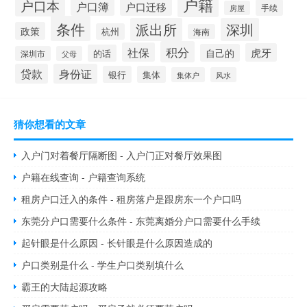
户籍
户口本
户口簿
户口迁移
手续
房屋
条件
派出所
深圳
政策
杭州
海南
积分
社保
虎牙
自己的
的话
深圳市
父母
贷款
身份证
银行
集体
集体户
风水
猜你想看的文章
入户门对着餐厅隔断图 - 入户门正对餐厅效果图
户籍在线查询 - 户籍查询系统
租房户口迁入的条件 - 租房落户是跟房东一个户口吗
东莞分户口需要什么条件 - 东莞离婚分户口需要什么手续
起针眼是什么原因 - 长针眼是什么原因造成的
户口类别是什么 - 学生户口类别填什么
霸王的大陆起源攻略