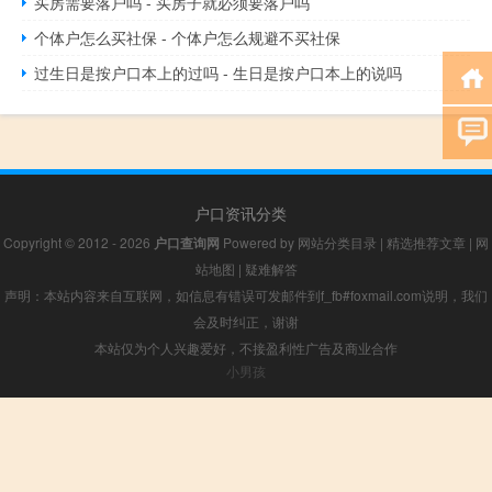
买房需要落户吗 - 买房子就必须要落户吗
个体户怎么买社保 - 个体户怎么规避不买社保
过生日是按户口本上的过吗 - 生日是按户口本上的说吗
户口资讯分类
Copyright © 2012 - 2026
户口查询网
Powered by
网站分类目录
|
精选推荐文章
|
网
站地图
|
疑难解答
声明：本站内容来自互联网，如信息有错误可发邮件到f_fb#foxmail.com说明，我们
会及时纠正，谢谢
本站仅为个人兴趣爱好，不接盈利性广告及商业合作
小男孩