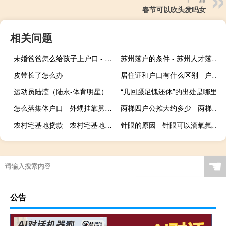
春节可以吹头发吗女
相关问题
未婚爸爸怎么给孩子上户口 - 未婚单亲爸爸小孩子上户口
苏州落户的条件 - 苏州人才落户要求
皮带长了怎么办
居住证和户口有什么区别 - 户口本属于居住证吗
运动员陆滢（陆永-体育明星）
“几回蹑足愧还休”的出处是哪里
怎么落集体户口 - 外甥挂靠舅舅户口上学
两梯四户公摊大约多少 - 两梯四户公摊23正常吗
农村宅基地贷款 - 农村宅基地贷款50万
针眼的原因 - 针眼可以滴氧氟沙星滴眼液吗
☚
公告