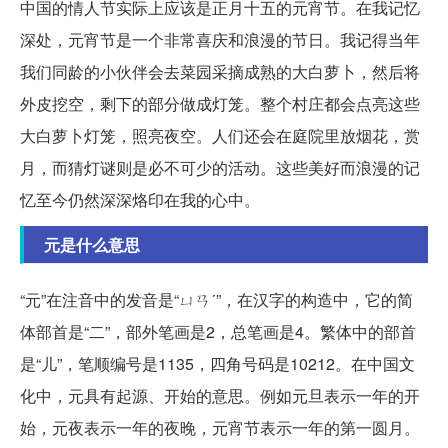
中国的情人节实际上应该是正月十五的元宵节。在我记忆
深处，元宵节是一个非常喜庆和浪漫的节日。我记得当年
我们同龄的小伙伴会去菜园采摘成熟的大白萝卜，然后将
外皮挖空，剩下的部分做成灯笼。整个村庄都会点亮这些
大白萝卜灯笼，照亮夜空。人们还会在庭院里放烟花，赏
月，而猜灯谜则是必不可少的活动。这些美好而浪漫的记
忆至今仍然深深烙印在我的心中。
元是什么意思
“元”在注音中的发音是“ㄩㄢˊ”，在汉字的构造中，它的简
体部首是“二”，部外笔画是2，总笔画是4。繁体中的部首
是“儿”，笔顺编号是1135，四角号码是10212。在中国文
化中，元具有起源、开始的意思。例如元旦表示一年的开
始，元夜表示一年的夜晚，元宵节表示一年的第一圆月。