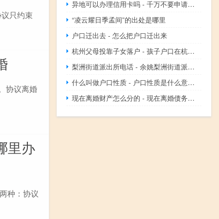
异地可以办理信用卡吗 - 千万不要申请异地信用卡
协议只约束
“凌云耀日季孟间”的出处是哪里
户口迁出去 - 怎么把户口迁出来
杭州父母投靠子女落户 - 孩子户口在杭州父母能落户吗
婚
梨洲街道派出所电话 - 余姚梨洲街道派出所名单
什么叫做户口性质 - 户口性质是什么意思啊
。协议离婚
现在离婚财产怎么分的 - 现在离婚债务怎么分配
哪里办
两种：协议