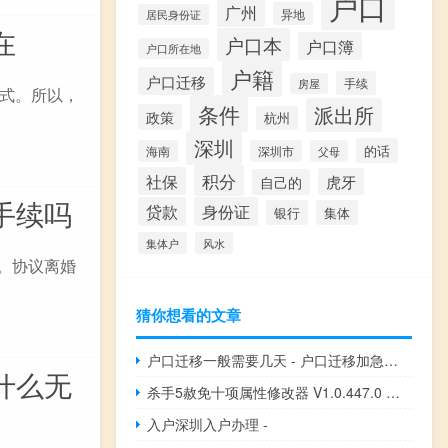
户口
广州
异地
居民身份证
在
户口本
户口簿
户口所在地
户籍
户口迁移
手续
房屋
式。所以，
条件
派出所
政策
杭州
深圳
的话
海南
深圳市
父母
积分
社保
虎牙
自己的
手续吗
贷款
身份证
银行
集体
集体户
风水
。协议离婚
猜你想看的文章
户口迁移一般需要几天 - 户口迁移加急一般几天
什么无
杀手5赦免十项属性修改器 V1.0.447.0 绿色免费版（杀手5赦免十项属性修改器 V1.0.447.0 绿色免费版功能简介）
入户深圳入户办理 -