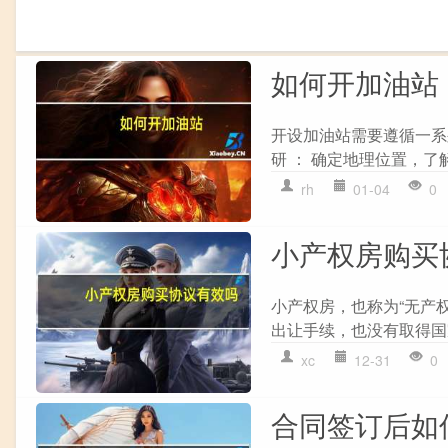
如何开加油站
开设加油站需要遵循一系
研 ： 确定地理位置，了解
rh
01-04
0
小产权房购买
小产权房，也称为“无产
出让手续，也没有取得国
xc
12-31
0
合同签订后如