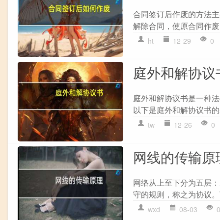
合同签订后作废的方法主要
解除合同，使原合同作废。 
ht
12-29
0
庭外和解协议
庭外和解协议书是一种法
以下是庭外和解协议书的基本
tw
12-26
0
网线的传输原
网络从上至下分为五层：
守的规则，称之为协议。T
wxd
08-03