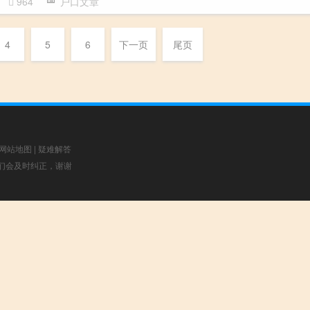
964
户口文章
4
5
6
下一页
尾页
网站地图
|
疑难解答
，我们会及时纠正，谢谢