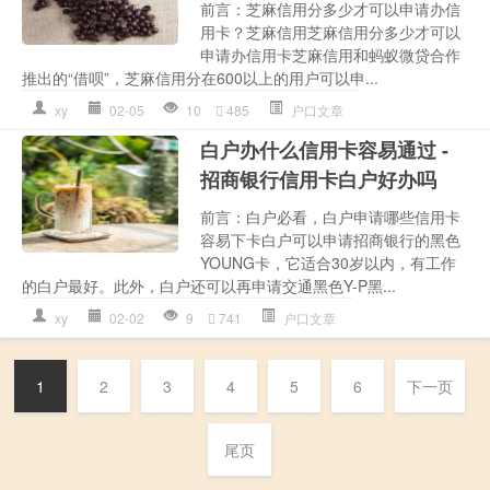
前言：芝麻信用分多少才可以申请办信
用卡？芝麻信用芝麻信用分多少才可以
申请办信用卡芝麻信用和蚂蚁微贷合作
推出的“借呗”，芝麻信用分在600以上的用户可以申...
xy
02-05
10
485
户口文章
白户办什么信用卡容易通过 -
招商银行信用卡白户好办吗
前言：白户必看，白户申请哪些信用卡
容易下卡白户可以申请招商银行的黑色
YOUNG卡，它适合30岁以内，有工作
的白户最好。此外，白户还可以再申请交通黑色Y-P黑...
xy
02-02
9
741
户口文章
1
2
3
4
5
6
下一页
尾页