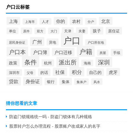
户口云标签
上海
你的
北京
农村
人才
分户
上海市
孩子
居住证
天津
夫妻
单位
原件
双方
大门
户口
广州
异地
居民身份证
户口所在地
户籍
户口本
户口簿
户口迁移
手续
房屋
条件
派出所
深圳
政策
杭州
海南
积分
社保
虎牙
自己的
的话
深圳市
父母
贷款
身份证
银行
集体
集体户
风水
猜你想看的文章
防盗门锁规格统一吗 - 防盗门锁体有几种规格
股票转户怎么办理流程 - 股票账户改成家人的名字