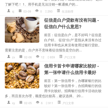
了解下吧！ 1、用手机是无法注销一帐通账户的...
sj
03-09
0
293
生活助理
征信是白户贷款有没有问题 -
征信白户什么意思?
前言：征信是白户，是不好吗？征信是
白户好。 征信“白户”是指从来没有办过
信用卡和也从来没有使用过银行贷款。
需要注意的是，白户并不意味着征信报告是空白的...
zx
02-06
12
659
户口文章
信用卡首卡申请哪家比较好 -
第一张申请什么信用卡最好
前言：第一张信用卡，办哪家银行的比
较好？第一张信用卡，办招商银行的信
用卡比较好。招商银行信用卡活动比较
多，而且首次办理，额度也比较高，建议选择。 20...
xy
02-05
6
911
户口文章