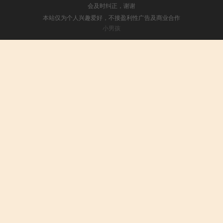
会及时纠正，谢谢
本站仅为个人兴趣爱好，不接盈利性广告及商业合作
小男孩