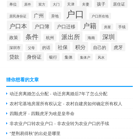
孩子
居住证
天津
夫妻
单位
原件
双方
大门
户口
广州
异地
居民身份证
户口所在地
户籍
户口本
户口簿
户口迁移
手续
房屋
条件
派出所
深圳
政策
杭州
海南
积分
社保
虎牙
自己的
的话
深圳市
父母
贷款
身份证
银行
集体
集体户
风水
猜你想看的文章
动迁房离婚怎么分配 - 动迁房离婚后7年了怎么分配
农村宅基地房屋所有权认定 - 农村自建房如何确定所有权人
四颗虎牙 - 四颗虎牙为啥是皇帝命
非农业户口转农业户口 - 非农业转为农业户口的手续
“楚荆易得秋”的出处是哪里