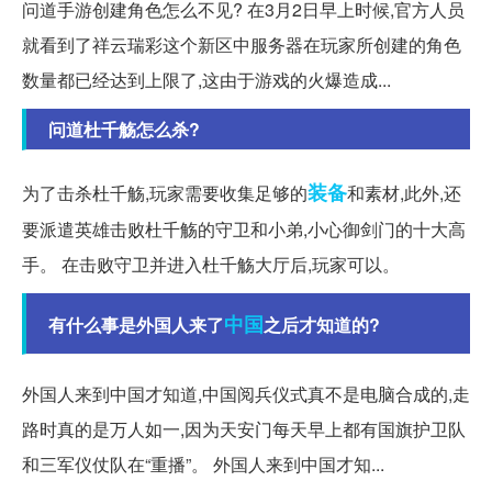
问道手游创建角色怎么不见? 在3月2日早上时候,官方人员
就看到了祥云瑞彩这个新区中服务器在玩家所创建的角色
数量都已经达到上限了,这由于游戏的火爆造成...
问道杜千觞怎么杀?
装备
为了击杀杜千觞,玩家需要收集足够的
和素材,此外,还
要派遣英雄击败杜千觞的守卫和小弟,小心御剑门的十大高
手。 在击败守卫并进入杜千觞大厅后,玩家可以。
中国
有什么事是外国人来了
之后才知道的?
外国人来到中国才知道,中国阅兵仪式真不是电脑合成的,走
路时真的是万人如一,因为天安门每天早上都有国旗护卫队
和三军仪仗队在“重播”。 外国人来到中国才知...