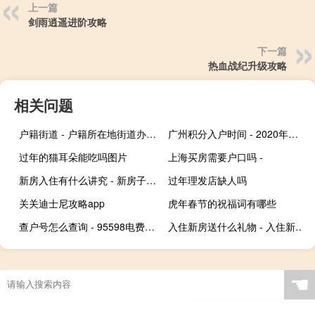
上一篇
剑雨逍遥进阶攻略
下一篇
热血战纪升级攻略
相关问题
户籍街道 - 户籍所在地街道办事处
广州积分入户时间 - 2020年广州积分入户时间
过年的猫耳朵能吃吗图片
上海买房需要户口吗 -
新房入住有什么讲究 - 新房子不搞仪式直接入住
过年理发店缺人吗
关关迪士尼攻略app
虎年春节的祝福词有哪些
查户号怎么查询 - 95598电费户号查询入口
入住新房送什么礼物 - 入住新房送什么礼物合适
☚