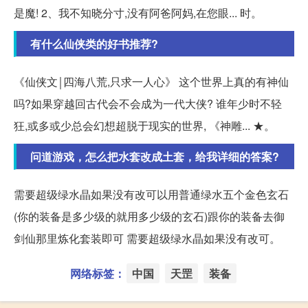
是魔! 2、我不知晓分寸,没有阿爸阿妈,在您眼... 时。
有什么仙侠类的好书推荐?
《仙侠文￨四海八荒,只求一人心》 这个世界上真的有神仙
吗?如果穿越回古代会不会成为一代大侠? 谁年少时不轻
狂,或多或少总会幻想超脱于现实的世界, 《神雕... ★。
问道游戏，怎么把水套改成土套，给我详细的答案?
需要超级绿水晶如果没有改可以用普通绿水五个金色玄石
(你的装备是多少级的就用多少级的玄石)跟你的装备去御
剑仙那里炼化套装即可 需要超级绿水晶如果没有改可。
网络标签：
中国
天罡
装备