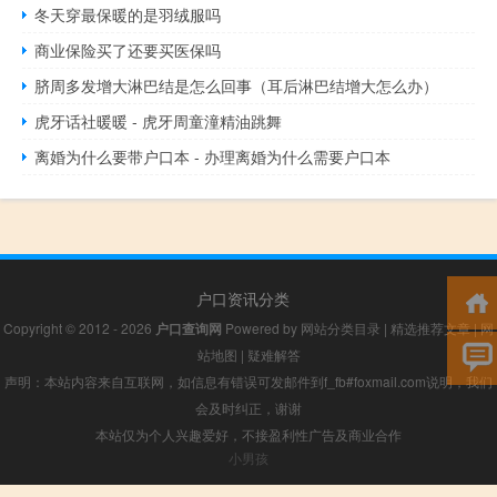
冬天穿最保暖的是羽绒服吗
商业保险买了还要买医保吗
脐周多发增大淋巴结是怎么回事（耳后淋巴结增大怎么办）
虎牙话社暖暖 - 虎牙周童潼精油跳舞
离婚为什么要带户口本 - 办理离婚为什么需要户口本
户口资讯分类
Copyright © 2012 - 2026
户口查询网
Powered by
网站分类目录
|
精选推荐文章
|
网
站地图
|
疑难解答
声明：本站内容来自互联网，如信息有错误可发邮件到f_fb#foxmail.com说明，我们
会及时纠正，谢谢
本站仅为个人兴趣爱好，不接盈利性广告及商业合作
小男孩