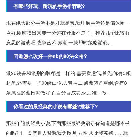
有哪些好玩、耐玩的手游推荐呢?
现在绝大部分手游不是肝就是氪,我理解手游还是偏休闲一
点好,随时摸出来耍十分钟在舒服不过了。推荐几个比较有
意思的游戏吧 战争艺术:赤潮 一款即时策略游戏,...
问道怎么改好一件nb的90法金枪?
做90装备和做别的装都是一样的,需要看运气,首先,你有3颗
超黑,还需要一把90级白枪,去管神工,点蓝装备重组,含有3
条属性的蓝枪就做好了,百分百成功,然后准... 做。
你看过的最经典的小说有哪些?推荐下?
那些年追的经典小说,下面那些最经典语录你知道是哪本书
的吗? 1、既然世人皆称我为魔,则索性,从此我苏铭……就