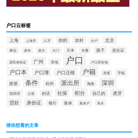
户口云标签
上海
你的
北京
农村
人才
分户
上海市
孩子
居住证
天津
夫妻
单位
原件
双方
大门
户口
广州
异地
居民身份证
户口所在地
户籍
户口本
户口簿
户口迁移
手续
房屋
条件
派出所
深圳
政策
杭州
海南
积分
社保
虎牙
自己的
的话
深圳市
父母
贷款
身份证
银行
集体
集体户
风水
猜你想看的文章