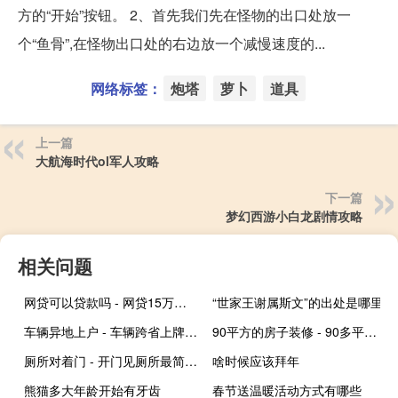
方的“开始”按钮。 2、首先我们先在怪物的出口处放一
个“鱼骨”,在怪物出口处的右边放一个减慢速度的...
网络标签：
炮塔
萝卜
道具
上一篇
大航海时代ol军人攻略
下一篇
梦幻西游小白龙剧情攻略
相关问题
网贷可以贷款吗 - 网贷15万还能去银行贷款吗
“世家王谢属斯文”的出处是哪里
车辆异地上户 - 车辆跨省上牌需要什么手续
90平方的房子装修 - 90多平米房子装修
厕所对着门 - 开门见厕所最简单化解
啥时候应该拜年
熊猫多大年龄开始有牙齿
春节送温暖活动方式有哪些