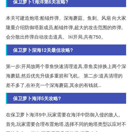
保卫萝卜1海洋第6关攻略?
本关可建造炮塔:船锚炸弹、深海蘑菇、鱼刺、风扇 向大家
隆重介绍防御塔新成员,船锚炸弹,超大的攻击范围的炸弹,
会分散出炸弹自动攻击道具。 ￼开局,共有750。
保卫萝卜深海12关最佳攻略?
第一步:开局放两个章鱼快速清理道具,章鱼卖掉换上两个深
海蘑菇,然后优先升级多重箭和飞机。 第二步:道具清理的
差不多了,在补充一个深海蘑菇,其余的有钱就...
保卫萝卜海洋5关攻略?
在保卫萝卜海洋5中,玩家需要在海洋中防御入侵的敌人。
首先,玩家需要合理布置炮塔,选择不同的炮塔类型以应对不