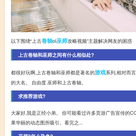
卷轴
巫师
以下围绕“上古
ol
攻略视频”主题解决网友的困惑
上古卷轴和巫师之间有什么相似处?
游戏
都很好玩啊,上古卷轴和巫师都是著名的
系列,相对而
的大名。 自由度 巫师和上古卷轴。
求推荐游戏?
大家好,我是正经小弟。 你可能看过许多页游广告宣传的C
果华丽的动态图所吸引。看完之...