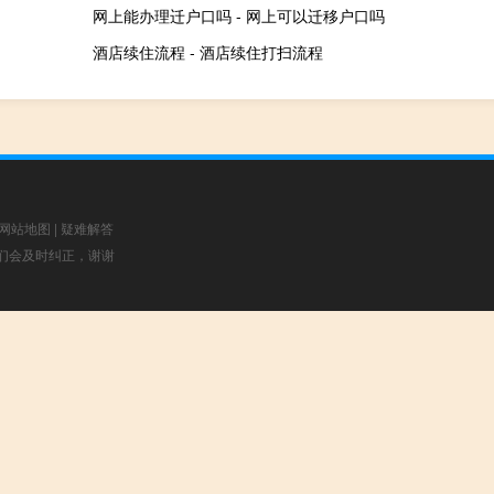
网上能办理迁户口吗 - 网上可以迁移户口吗
酒店续住流程 - 酒店续住打扫流程
网站地图
|
疑难解答
，我们会及时纠正，谢谢