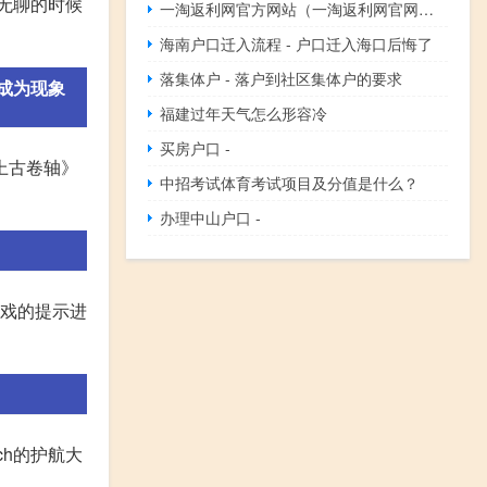
,无聊的时候
一淘返利网官方网站（一淘返利网官网首页）
海南户口迁入流程 - 户口迁入海口后悔了
落集体户 - 落户到社区集体户的要求
成为现象
福建过年天气怎么形容冷
买房户口 -
上古卷轴》
中招考试体育考试项目及分值是什么？
办理中山户口 -
游戏的提示进
ch的护航大