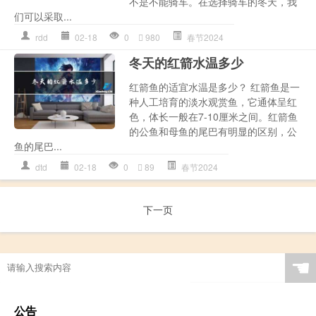
不是不能骑车。在选择骑车的冬天，我
们可以采取...
rdd
02-18
0
980
春节2024
冬天的红箭水温多少
红箭鱼的适宜水温是多少？ 红箭鱼是一
种人工培育的淡水观赏鱼，它通体呈红
色，体长一般在7-10厘米之间。红箭鱼
的公鱼和母鱼的尾巴有明显的区别，公
鱼的尾巴...
dtd
02-18
0
89
春节2024
下一页
☚
公告