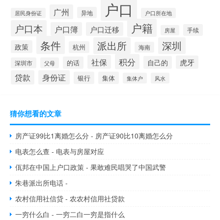
户口
广州
异地
居民身份证
户口所在地
户籍
户口本
户口簿
户口迁移
手续
房屋
条件
派出所
深圳
政策
杭州
海南
积分
社保
虎牙
自己的
的话
深圳市
父母
贷款
身份证
银行
集体
集体户
风水
猜你想看的文章
房产证99比1离婚怎么分 - 房产证90比10离婚怎么分
电表怎么查 - 电表与房屋对应
佤邦在中国上户口政策 - 果敢难民唱哭了中国武警
朱巷派出所电话 -
农村信用社信贷 - 农农村信用社贷款
一穷什么白 - 一穷二白一穷是指什么