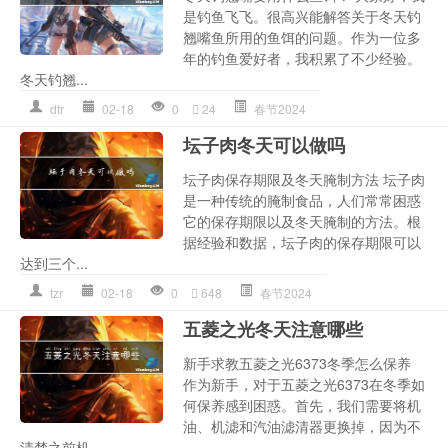
是钓鱼飞飞。很高兴能解答关于冬天钓
翘嘴鱼所用的鱼饵的问题。作为一位多
年的钓鱼爱好者，我积累了不少经验。
冬天钓翘...
dtr
02-18
0
24
春节2024
坛子肉冬天可以做吗
坛子肉保存期限及冬天腌制方法 坛子肉
是一种传统的腌制食品，人们常常困惑
它的保存期限以及冬天腌制的方法。根
据经验和数据，坛子肉的保存期限可以
达到三个...
tzr
02-18
0
648
春节2024
五菱之光冬天注意哪些
新手求教五菱之光6373冬季怎么保养
作为新手，对于五菱之光6373在冬季如
何保养感到困惑。首先，我们需要将机
油、机滤和汽油滤清器更换掉，因为不
清楚之前机...