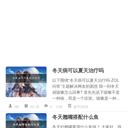
冬天病可以夏天治疗吗
以下围绕“冬天病可以夏天治疗吗-ZOL
问答”主题解决网友的困惑 我一到冬天
就咳嗽怎么回事? 首先先说下咳嗽不是
一种病，而是一个症状。咳嗽是一种...
dtb
02-18
0
65
春节2024
冬天翘嘴搭配什么鱼
冬天钓翘嘴要用什么鱼饵？ 大家好，我