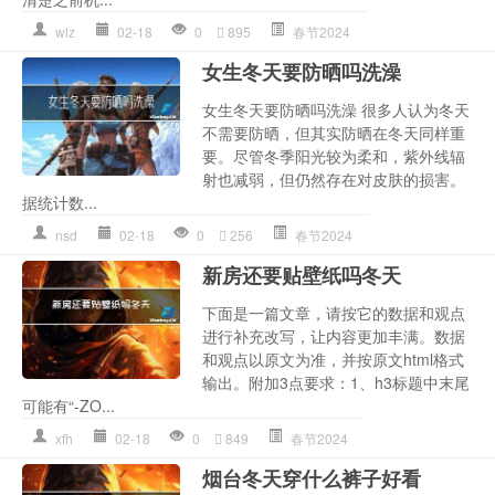
wlz
02-18
0
895
春节2024
女生冬天要防晒吗洗澡
女生冬天要防晒吗洗澡 很多人认为冬天
不需要防晒，但其实防晒在冬天同样重
要。尽管冬季阳光较为柔和，紫外线辐
射也减弱，但仍然存在对皮肤的损害。
据统计数...
nsd
02-18
0
256
春节2024
新房还要贴壁纸吗冬天
下面是一篇文章，请按它的数据和观点
进行补充改写，让内容更加丰满。数据
和观点以原文为准，并按原文html格式
输出。附加3点要求：1、h3标题中末尾
可能有“-ZO...
xfh
02-18
0
849
春节2024
烟台冬天穿什么裤子好看