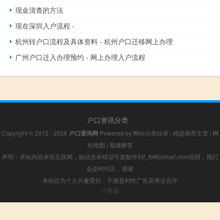
现金清查的方法
现在深圳入户流程 -
杭州转户口流程及具体资料 - 杭州户口迁移网上办理
广州户口迁入办理预约 - 网上办理入户流程
户口资讯分类
Copyright © 2012 - 2026
户口查询网
Powered by
网站分类目录
|
精选推荐文章
|
网
站地图
|
疑难解答
声明：本站内容来自互联网，如信息有错误可发邮件到f_fb#foxmail.com说明，我们
会及时纠正，谢谢
本站仅为个人兴趣爱好，不接盈利性广告及商业合作
小男孩