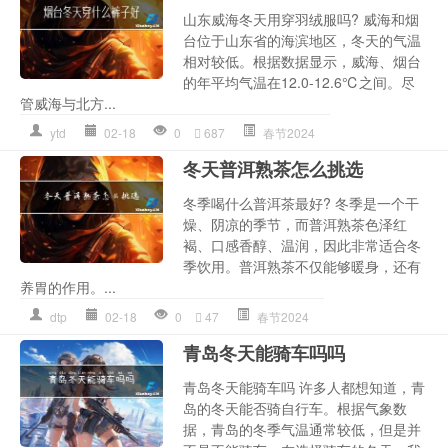
山东威海冬天用穿羽绒服吗? 威海和烟
台位于山东省的海滨地区，冬天的气温
相对较低。根据数据显示，威海、烟台
的年平均气温在12.0-12.6℃之间。尽
管威海与北方...
ytd
02-18
0
687
春节2024
冬天普洱熟茶怎么挑选
冬季喝什么普洱茶最好? 冬季是一个干
燥、阴凉的季节，而普洱熟茶色泽红
褐、口感香醇、温润，因此非常适合冬
季饮用。普洱熟茶不仅能够暖身，还有
养胃的作用。...
dtp
02-18
0
47
春节2024
青岛冬天能骑车吗吗
青岛冬天能骑车吗 许多人都想知道，青
岛的冬天能否骑自行车。根据气象数
据，青岛的冬季气温通常较低，但是并