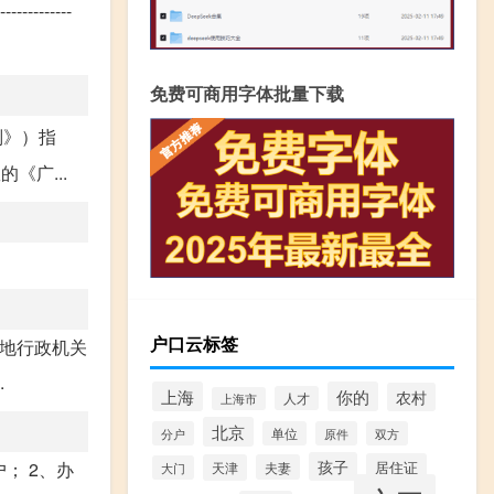
-------
免费可商用字体批量下载
则》）指
《广...
户口云标签
当地行政机关
.
上海
你的
农村
人才
上海市
北京
分户
单位
原件
双方
孩子
； 2、办
居住证
天津
夫妻
大门