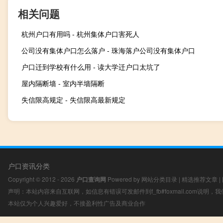
相关问题
杭州户口有用吗 - 杭州集体户口害死人
公司没有集体户口怎么落户 - 珠海落户公司没有集体户口
户口迁到学校有什么用 - 读大学迁户口太坑了
屋内隔断墙 - 室内半墙隔断
失信限高规定 - 失信限高最新规定
户口资讯分类
Copyright © 2012 - 2026
户口查询网
Powered by
网站分类目录
|
精选推荐文章
|
声明：本站内容来自互联网，如信息有错误可发邮件到f_fb#foxmail.com说明
本站仅为个人兴趣爱好，不接盈利性广告及商业合作