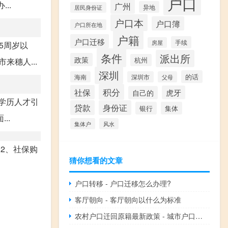
户口
..
广州
异地
居民身份证
户口本
户口簿
户口所在地
户籍
户口迁移
手续
房屋
5周岁以
条件
派出所
政策
穗人...
杭州
深圳
的话
海南
深圳市
父母
积分
社保
虎牙
自己的
学历人才引
贷款
身份证
银行
集体
..
集体户
风水
2、社保购
猜你想看的文章
户口转移 - 户口迁移怎么办理?
客厅朝向 - 客厅朝向以什么为标准
农村户口迁回原籍最新政策 - 城市户口迁回农村新政策