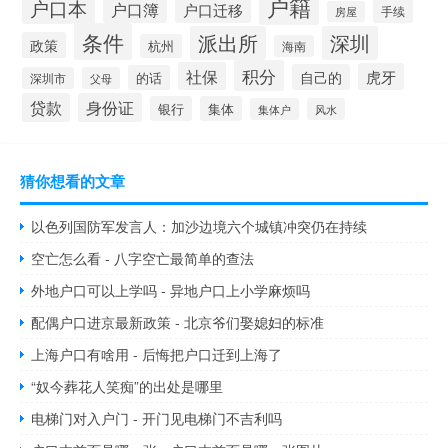
户籍
户口本
户口簿
户口迁移
手续
房屋
条件
派出所
深圳
政策
杭州
海南
积分
社保
虎牙
自己的
的话
深圳市
父母
贷款
身份证
银行
集体
集体户
风水
猜你想看的文章
以色列国防军发言人：加沙边境六个城镇冲突仍在持续
空亡怎么看 - 八字空亡最简单的查法
外地户口可以上学吗 - 异地户口上小学麻烦吗
配偶户口进京最新政策 - 北京爷们娶媳妇的标准
上海户口有啥用 - 后悔把户口迁到上海了
“奴今葬花人笑痴”的出处是哪里
电梯门对入户门 - 开门见电梯门不吉利吗