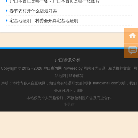
户口本首页是哪一张 - 户口本首页是哪一张图片
春节农村开什么店最好卖
宅基地证明 - 村委会开具宅基地证明
户口资讯分类
Copyright © 2012 - 2026
户口查询网
Powered by
网站分类目录
|
精选推荐文章
|
网
站地图
|
疑难解答
声明：本站内容来自互联网，如信息有错误可发邮件到f_fb#foxmail.com说明，我们
会及时纠正，谢谢
本站仅为个人兴趣爱好，不接盈利性广告及商业合作
小男孩