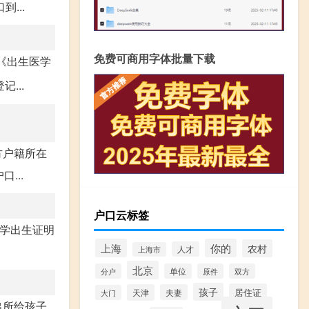
...
免费可商用字体批量下载
《出生医学
...
方户籍所在
...
户口云标签
医学出生证明
上海
你的
农村
人才
上海市
北京
分户
单位
原件
双方
孩子
居住证
天津
夫妻
大门
出所给孩子