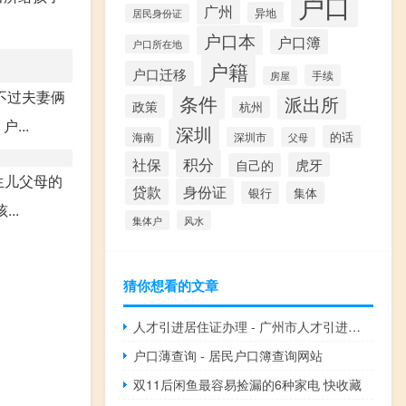
户口
广州
异地
居民身份证
户口本
户口簿
户口所在地
户籍
户口迁移
手续
房屋
不过夫妻俩
条件
派出所
政策
杭州
...
深圳
的话
海南
深圳市
父母
积分
社保
虎牙
自己的
生儿父母的
贷款
身份证
银行
集体
..
集体户
风水
猜你想看的文章
人才引进居住证办理 - 广州市人才引进办理居住证
户口薄查询 - 居民户口簿查询网站
双11后闲鱼最容易捡漏的6种家电 快收藏