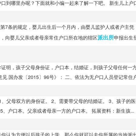
到哪里办呢？下面就和小编一起来了解一下吧。 新生儿上户口到
》第7条的规定，婴儿出生后一个月内，由婴儿监护人或者户主凭
派出所
2，向婴儿父亲或者母亲常住户口所在地的辖区
申报出生登记
学证明，孩子父母身份证，户口本，结婚证，到孩子父母任何一
国办发〔2015〕96号》： 二、依法为无户口人员登记常住户口
1、父母双方的身份证。 2、需要带父母的结婚证。 3、孩子的
5、户口本。父亲或者母亲一方的户口本。 拓展资料：新生孩...
是你认为方便以后孩子的上学，那么你就可以去你所属的当地派