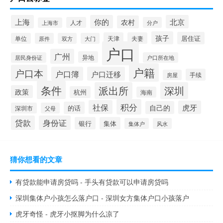
上海
你的
北京
农村
人才
分户
上海市
孩子
居住证
天津
夫妻
单位
原件
双方
大门
户口
广州
异地
居民身份证
户口所在地
户籍
户口本
户口簿
户口迁移
手续
房屋
条件
派出所
深圳
政策
杭州
海南
积分
社保
虎牙
自己的
的话
深圳市
父母
贷款
身份证
银行
集体
集体户
风水
猜你想看的文章
有贷款能申请房贷吗 - 手头有贷款可以申请房贷吗
深圳集体户小孩怎么落户口 - 深圳女方集体户口小孩落户
虎牙奇怪 - 虎牙小抠脚为什么凉了