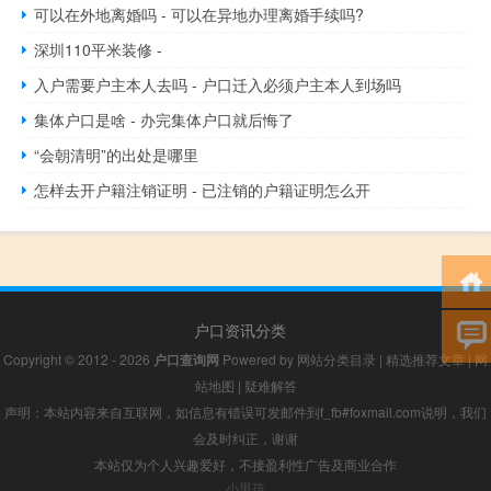
可以在外地离婚吗 - 可以在异地办理离婚手续吗?
深圳110平米装修 -
入户需要户主本人去吗 - 户口迁入必须户主本人到场吗
集体户口是啥 - 办完集体户口就后悔了
“会朝清明”的出处是哪里
怎样去开户籍注销证明 - 已注销的户籍证明怎么开
户口资讯分类
Copyright © 2012 - 2026
户口查询网
Powered by
网站分类目录
|
精选推荐文章
|
网
站地图
|
疑难解答
声明：本站内容来自互联网，如信息有错误可发邮件到f_fb#foxmail.com说明，我们
会及时纠正，谢谢
本站仅为个人兴趣爱好，不接盈利性广告及商业合作
小男孩