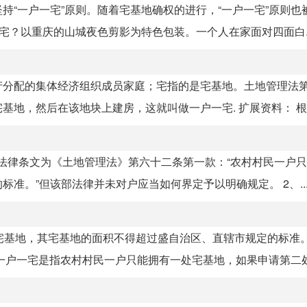
持“一户一宅”原则。随着宅基地确权的进行，“一户一宅”原则也
宅？以重庆的山城夜色剪影为特色包装。一个人在家面对四面白..
分配的集体经济组织成员家庭；宅指的是宅基地。土地管理法第
地，然后在该地块上建房，这就叫做一户一宅. 扩展资料： 根据.
体法律条文为《土地管理法》第六十二条第一款：“农村村民一户
准。”但该部法律并未对户应当如何界定予以明确规定。 2、..
宅基地，其宅基地的面积不得超过盛自治区、直辖市规定的标准
户一宅是指农村村民一户只能拥有一处宅基地，如果申请第二处宅