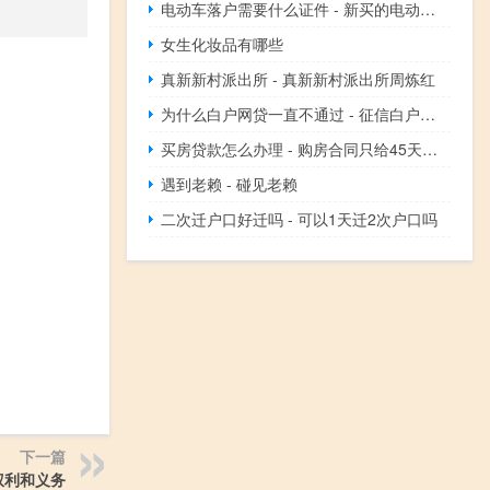
电动车落户需要什么证件 - 新买的电动车怎么落户
女生化妆品有哪些
真新新村派出所 - 真新新村派出所周炼红
为什么白户网贷一直不通过 - 征信白户网贷一个都下不来
买房贷款怎么办理 - 购房合同只给45天贷款时间
遇到老赖 - 碰见老赖
二次迁户口好迁吗 - 可以1天迁2次户口吗
下一篇
权利和义务