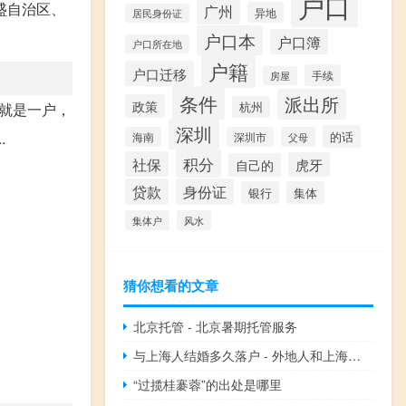
户口
盛自治区、
广州
异地
居民身份证
户口本
户口簿
户口所在地
户籍
户口迁移
手续
房屋
条件
派出所
政策
就是一户，
杭州
深圳
.
的话
海南
深圳市
父母
积分
社保
虎牙
自己的
贷款
身份证
银行
集体
集体户
风水
猜你想看的文章
北京托管 - 北京暑期托管服务
与上海人结婚多久落户 - 外地人和上海人结婚落户政策
“过揽桂褰蓉”的出处是哪里