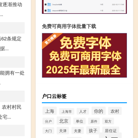
被逐渐推动
.
免费可商用字体批量下载
62条规定
..
只能拥有一处
.
户口云标签
。农村村民
上海
你的
农村
人才
上海市
...
北京
分户
单位
原件
双方
孩子
居住证
天津
夫妻
大门