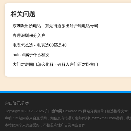
相关问题
东湖派出所电话 - 东湖街道派出所户籍电话号码
办理深圳积分入户 -
电表怎么选 - 电表选60还是40
hotsuit属于什么档次
大门对房间门怎么化解 - 破解入户门正对卧室门
户口资讯分类
Copyright © 2012 - 2026
户口查询网
Powered by
网站分类目录
|
精选推荐文章
|
声明：本站内容来自互联网，如信息有错误可发邮件到f_fb#foxmail.com说明
本站仅为个人兴趣爱好，不接盈利性广告及商业合作