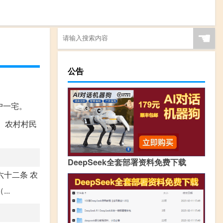
☚
公告
户一宅。
 农村村民
DeepSeek全套部署资料免费下载
十二条 农
..