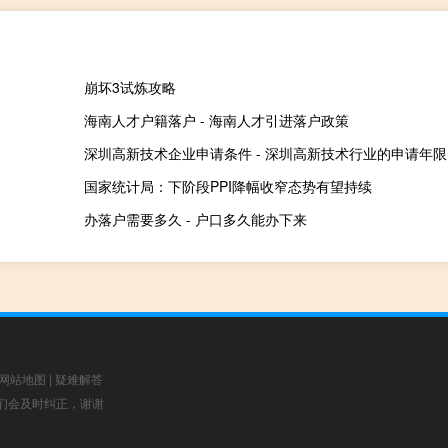
崩坏3试炼攻略
海南人才户籍落户 - 海南人才引进落户政策
深圳高新技术企业申请条件 - 深圳高新技术行业的申请年限
国家统计局：下阶段PPI降幅收窄态势有望持续
办落户需要多久 - 户口多久能办下来
网站地图
|
疑难解答
，我们会及时纠正，谢谢