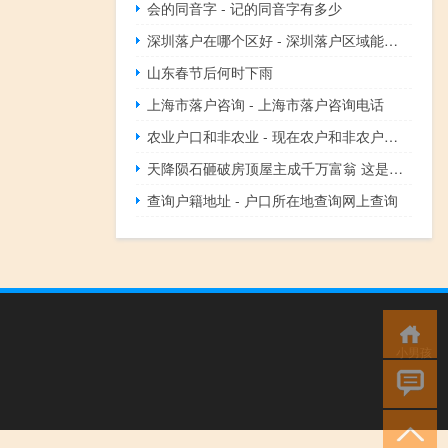
会的同音字 - 记的同音字有多少
深圳落户在哪个区好 - 深圳落户区域能随便选择吗
山东春节后何时下雨
上海市落户咨询 - 上海市落户咨询电话
农业户口和非农业 - 现在农户和非农户有区别吗
天降陨石砸破房顶屋主成千万富翁 这是啥情况
查询户籍地址 - 户口所在地查询网上查询
小男孩