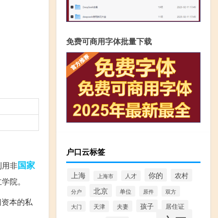
免费可商用字体批量下载
户口云标签
国家
利用非
上海
你的
农村
人才
上海市
立学院。
北京
分户
单位
原件
双方
民间资本的私
孩子
居住证
天津
夫妻
大门