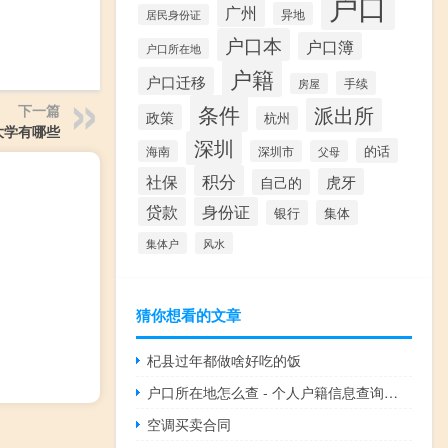
户口
广州
异地
居民身份证
户口本
户口簿
户口所在地
户籍
户口迁移
手续
房屋
条件
下一篇
派出所
政策
杭州
大学有哪些
深圳
的话
海南
深圳市
父母
积分
社保
虎牙
自己的
贷款
身份证
银行
集体
集体户
风水
猜你想看的文章
杞县过年都做啥好吃的饭
户口所在地怎么查 - 个人户籍信息查询系统
空调买卖合同