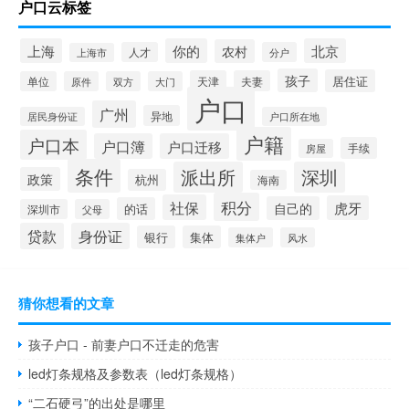
户口云标签
上海
你的
北京
农村
人才
分户
上海市
孩子
居住证
天津
夫妻
单位
原件
双方
大门
户口
广州
异地
居民身份证
户口所在地
户籍
户口本
户口簿
户口迁移
手续
房屋
条件
派出所
深圳
政策
杭州
海南
积分
社保
虎牙
自己的
的话
深圳市
父母
贷款
身份证
银行
集体
集体户
风水
猜你想看的文章
孩子户口 - 前妻户口不迁走的危害
led灯条规格及参数表（led灯条规格）
“二石硬弓”的出处是哪里