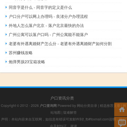
同音字是什么 - 同音字的定义是什么
户口分户可以网上办理吗 - 良渚分户办理流程
外地人怎么落户北京 - 落户北京最快的办法
广州公寓可以落户口吗 - 广州公寓能不能落户
老婆有外遇离婚财产怎么分 - 老婆有外遇离婚财产如何分割
苏州赚钱攻略
炮弹男孩23宝箱攻略
户口资讯分类
Copyright © 2012 - 2026
户口查询网
Powered by
网站分类目录
|
精选推荐文章
|
网
站地图
|
疑难解答
声明：本站内容来自互联网，如信息有错误可发邮件到f_fb#foxmail.com说明，我们
会及时纠正，谢谢