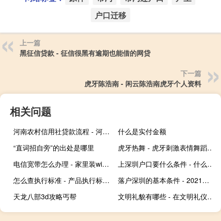
户口迁移
上一篇
黑征信贷款 - 征信很黑有逾期也能借的网贷
下一篇
虎牙陈浩南 - 闲云陈浩南虎牙个人资料
相关问题
河南农村信用社贷款流程 - 河南农信银行房贷流程
什么是实付金额
“直词招自旁”的出处是哪里
虎牙热舞 - 虎牙刺激表情舞蹈加特林视频
电信宽带怎么办理 - 家里装wifi一年多少钱
上深圳户口要什么条件 - 什么条件可以申请到深圳户口
怎么查执行标准 - 产品执行标准号查询网
落户深圳的基本条件 - 2021年深圳落户政策
天龙八部3d攻略丐帮
文明礼貌有哪些 - 在文明礼仪方面