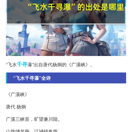
千寻
“飞水
瀑”出自唐代杨炯的《广溪峡》。
“飞水千寻瀑”全诗
《广溪峡》
唐代 杨炯
广溪三峡首，旷望兼川陆。
山路绕羊肠，江城镇鱼腹。