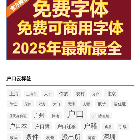
户口云标签
上海
你的
北京
农村
人才
分户
上海市
孩子
居住证
天津
夫妻
单位
原件
双方
大门
户口
广州
异地
居民身份证
户口所在地
户籍
户口本
户口簿
户口迁移
手续
房屋
条件
派出所
深圳
政策
杭州
海南