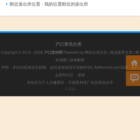
附近派出所位置 - 我的位置附近的派出所
户口资讯分类
Copyright © 2012 - 2026
户口查询网
Powered by
网站分类目录
|
精选推荐文章
|
网
站地图
|
疑难解答
声明：本站内容来自互联网，如信息有错误可发邮件到f_fb#foxmail.com说明，我们
会及时纠正，谢谢
本站仅为个人兴趣爱好，不接盈利性广告及商业合作
小男孩