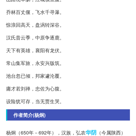
乔林百丈偃，飞水千寻瀑。
惊浪回高天，盘涡转深谷。
汉氏昔云季，中原争逐鹿。
天下有英雄，襄阳有龙伏。
常山集军旅，永安兴版筑。
池台忽已倾，邦家遽沦覆。
庸才若刘禅，忠佐为心腹。
设险犹可存，当无贾生哭。
作者简介(杨炯)
华阴
杨炯（650年－692年），汉族，弘农
（今属陕西）