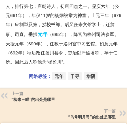
人，排行第七；唐朝诗人，初唐四杰之一。显庆六年（公
元661年），年仅11岁的杨炯被举为神童，上元三年（676
年）应制举及第，授校书郎。后又任崇文馆学士，迁詹
元年
事、司直。垂拱
（685年），降官为梓州司法参军。
天授元年（690年），任教于洛阳宫中习艺馆。如意元年
（692年）秋后改任盈川县令，吏治以严酷著称，卒于任
所。因此后人称他为“杨盈川”。
网络标签：
元年
千寻
华阴
上一篇
“柳未三眠”的出处是哪里
下一篇
“乌号明月弓”的出处是哪里