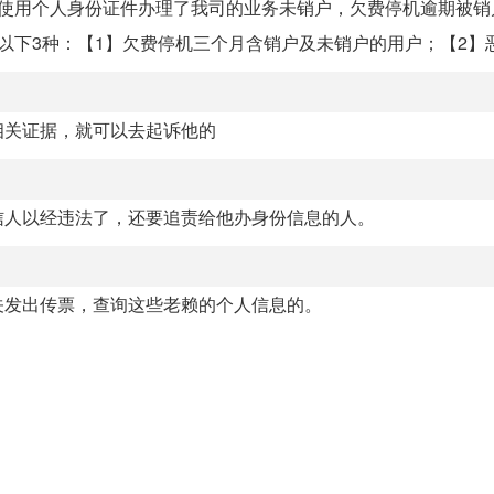
前使用个人身份证件办理了我司的业务未销户，欠费停机逾期被销
下3种：【1】欠费停机三个月含销户及未销户的用户；【2】恶意
相关证据，就可以去起诉他的
信人以经违法了，还要追责给他办身份信息的人。
关发出传票，查询这些老赖的个人信息的。