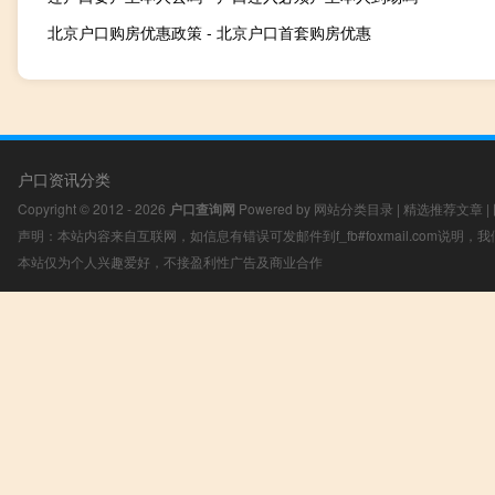
北京户口购房优惠政策 - 北京户口首套购房优惠
户口资讯分类
Copyright © 2012 - 2026
户口查询网
Powered by
网站分类目录
|
精选推荐文章
|
声明：本站内容来自互联网，如信息有错误可发邮件到f_fb#foxmail.com说明
本站仅为个人兴趣爱好，不接盈利性广告及商业合作