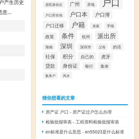
户口
户产生历史
广州
异地
居民身份证
...
户口本
户口簿
户口所在地
户籍
户口迁移
手续
房屋
条件
派出所
政策
杭州
深圳
的话
海南
深圳市
父母
积分
社保
虎牙
自己的
贷款
身份证
银行
集体
集体户
风水
猜你想看的文章
房产证 户口 - 房产证过户怎么办理
检验批报审表 - 工程资料检验批报审表
en标准是什么意思 - en55023是什么标准