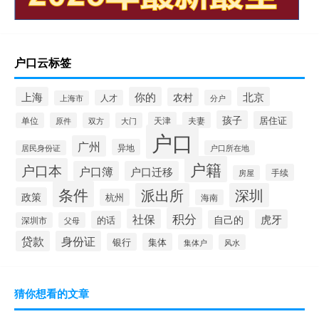
户口云标签
上海
你的
北京
农村
人才
分户
上海市
孩子
居住证
天津
夫妻
单位
原件
双方
大门
户口
广州
异地
居民身份证
户口所在地
户籍
户口本
户口簿
户口迁移
手续
房屋
条件
派出所
深圳
政策
杭州
海南
积分
社保
虎牙
自己的
的话
深圳市
父母
贷款
身份证
银行
集体
集体户
风水
猜你想看的文章