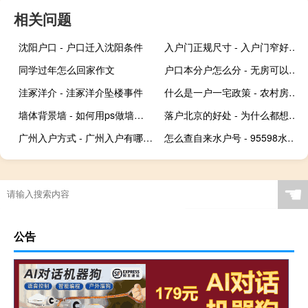
相关问题
沈阳户口 - 户口迁入沈阳条件
入户门正规尺寸 - 入户门窄好还是宽点好
同学过年怎么回家作文
户口本分户怎么分 - 无房可以和父母分户吗
洼冢洋介 - 洼冢洋介坠楼事件
什么是一户一宅政策 - 农村房屋改户主给儿子
墙体背景墙 - 如何用ps做墙面效果图
落户北京的好处 - 为什么都想要北京户口
广州入户方式 - 广州入户有哪个途径
怎么查自来水户号 - 95598水费户号网上查询
☚
公告