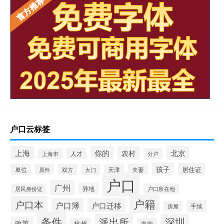
户口云标签
上海
你的
北京
农村
人才
分户
上海市
孩子
居住证
天津
夫妻
单位
原件
双方
大门
户口
广州
异地
居民身份证
户口所在地
户籍
户口本
户口簿
户口迁移
手续
房屋
条件
派出所
深圳
政策
杭州
海南