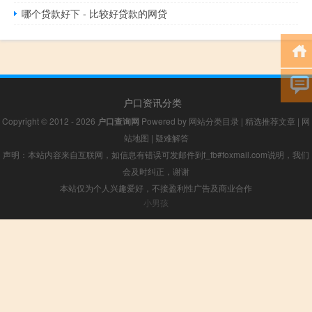
哪个贷款好下 - 比较好贷款的网贷
户口资讯分类
Copyright © 2012 - 2026
户口查询网
Powered by
网站分类目录
|
精选推荐文章
|
网
站地图
|
疑难解答
声明：本站内容来自互联网，如信息有错误可发邮件到f_fb#foxmail.com说明，我们
会及时纠正，谢谢
本站仅为个人兴趣爱好，不接盈利性广告及商业合作
小男孩