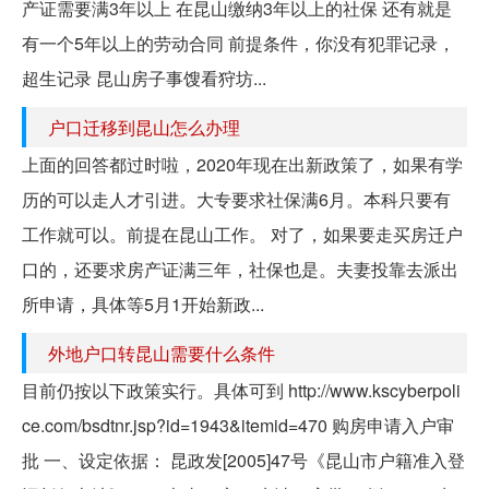
产证需要满3年以上 在昆山缴纳3年以上的社保 还有就是
有一个5年以上的劳动合同 前提条件，你没有犯罪记录，
超生记录 昆山房子事馊看狩坊...
户口迁移到昆山怎么办理
上面的回答都过时啦，2020年现在出新政策了，如果有学
历的可以走人才引进。大专要求社保满6月。本科只要有
工作就可以。前提在昆山工作。 对了，如果要走买房迁户
口的，还要求房产证满三年，社保也是。夫妻投靠去派出
所申请，具体等5月1开始新政...
外地户口转昆山需要什么条件
目前仍按以下政策实行。具体可到 http://www.kscyberpoli
ce.com/bsdtnr.jsp?id=1943&itemid=470 购房申请入户审
批 一、设定依据： 昆政发[2005]47号《昆山市户籍准入登