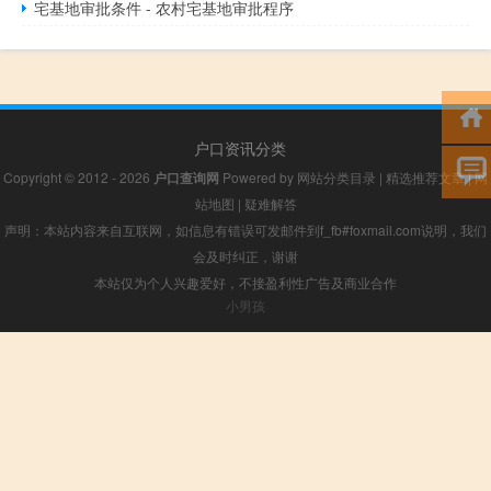
宅基地审批条件 - 农村宅基地审批程序
户口资讯分类
Copyright © 2012 - 2026
户口查询网
Powered by
网站分类目录
|
精选推荐文章
|
网
站地图
|
疑难解答
声明：本站内容来自互联网，如信息有错误可发邮件到f_fb#foxmail.com说明，我们
会及时纠正，谢谢
本站仅为个人兴趣爱好，不接盈利性广告及商业合作
小男孩