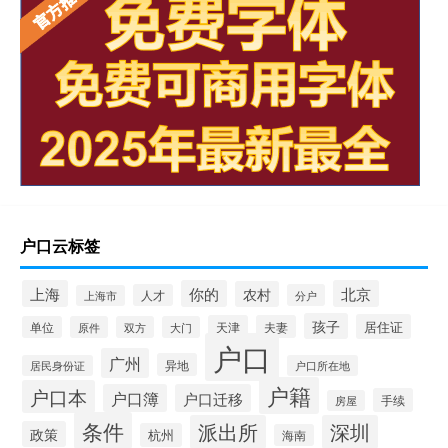
户口云标签
上海
你的
北京
农村
人才
分户
上海市
孩子
居住证
天津
夫妻
单位
原件
双方
大门
户口
广州
异地
居民身份证
户口所在地
户籍
户口本
户口簿
户口迁移
手续
房屋
条件
派出所
深圳
政策
杭州
海南