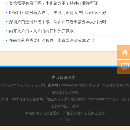
宾馆需要身份证吗 - 小宾馆办不了特种行业许可证
卧室门不能对着入户门 - 主卧门正对入户门为什么不好
深圳户口迁出外省手续 - 深圳户口迁出需要本人到场吗
内开入户门 - 入户门内开和外开风水
在南京落户需要什么条件 - 南京落户政策2021年
户口资讯分类
Copyright © 2012 - 2026
户口查询网
Powered by
网站分类目录
|
精选推荐文章
|
网
站地图
|
疑难解答
声明：本站内容来自互联网，如信息有错误可发邮件到f_fb#foxmail.com说明，我们
会及时纠正，谢谢
本站仅为个人兴趣爱好，不接盈利性广告及商业合作
小男孩