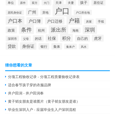
孩子
居住证
天津
夫妻
单位
原件
双方
大门
户口
广州
异地
居民身份证
户口所在地
户籍
户口本
户口簿
户口迁移
手续
房屋
条件
派出所
深圳
政策
杭州
海南
积分
社保
虎牙
自己的
的话
深圳市
父母
贷款
身份证
银行
集体
集体户
风水
猜你想看的文章
分项工程验收记录 - 分项工程质量验收记录表
适合春节孩子穿的衣服品牌
井户田润 - 井户田润奉
黄子韬女朋友是谁图片（黄子韬女朋友是谁）
毕业生深圳入户 - 应届毕业生入户深圳流程