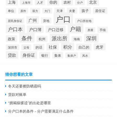
上海
你的
北京
农村
人才
分户
上海市
孩子
居住证
天津
夫妻
单位
原件
双方
大门
户口
广州
异地
居民身份证
户口所在地
户籍
户口本
户口簿
户口迁移
手续
房屋
条件
派出所
深圳
政策
杭州
海南
积分
社保
虎牙
自己的
的话
深圳市
父母
贷款
身份证
银行
集体
集体户
风水
猜你想看的文章
冬天还要擦防晒霜吗
货款对账单
“拥褐猿猱迳”的出处是哪里
分户口本的条件 - 分户需要满足什么条件