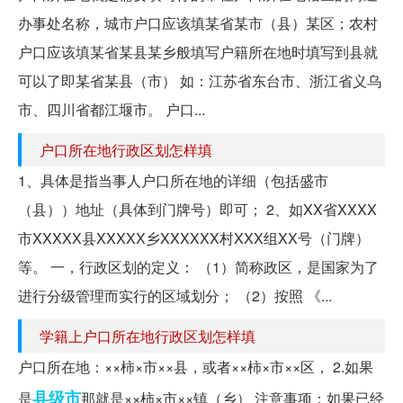
办事处名称，城市户口应该填某省某市（县）某区；农村
户口应该填某省某县某乡般填写户籍所在地时填写到县就
可以了即某省某县（市） 如：江苏省东台市、浙江省义乌
市、四川省都江堰市。 户口...
户口所在地行政区划怎样填
1、具体是指当事人户口所在地的详细（包括盛市
（县））地址（具体到门牌号）即可； 2、如XX省XXXX
市XXXXX县XXXXX乡XXXXXX村XXX组XX号（门牌）
等。 一，行政区划的定义： （1）简称政区，是国家为了
进行分级管理而实行的区域划分； （2）按照 《...
学籍上户口所在地行政区划怎样填
户口所在地：××柿×市××县，或者××柿×市××区， 2.如果
县级市
是
那就是××柿×市××镇（乡） 注意事项：如果已经