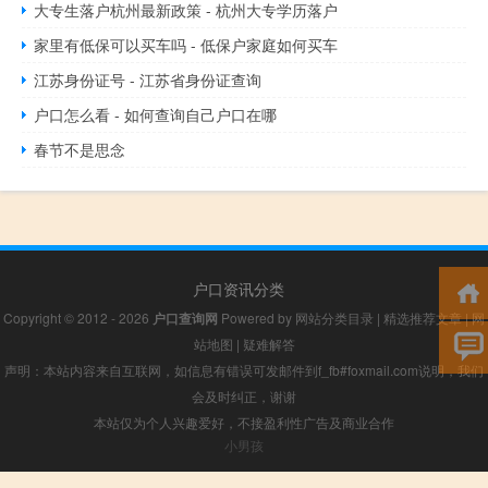
大专生落户杭州最新政策 - 杭州大专学历落户
家里有低保可以买车吗 - 低保户家庭如何买车
江苏身份证号 - 江苏省身份证查询
户口怎么看 - 如何查询自己户口在哪
春节不是思念
户口资讯分类
Copyright © 2012 - 2026
户口查询网
Powered by
网站分类目录
|
精选推荐文章
|
网
站地图
|
疑难解答
声明：本站内容来自互联网，如信息有错误可发邮件到f_fb#foxmail.com说明，我们
会及时纠正，谢谢
本站仅为个人兴趣爱好，不接盈利性广告及商业合作
小男孩