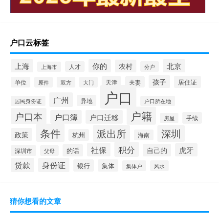
户口云标签
上海
你的
北京
农村
人才
分户
上海市
孩子
居住证
天津
夫妻
单位
原件
双方
大门
户口
广州
异地
居民身份证
户口所在地
户籍
户口本
户口簿
户口迁移
手续
房屋
条件
派出所
深圳
政策
杭州
海南
积分
社保
虎牙
自己的
的话
深圳市
父母
贷款
身份证
银行
集体
集体户
风水
猜你想看的文章