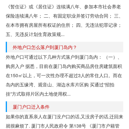
《暂住证》或《居住证》连续满八年、参加本市社会养老
保险连续满八年； 二、有固定职业并签订劳动合同； 三、
在本市拥有房屋所有权证的住所； 四、无违法犯罪记录；
五、无违反计划生育政策规...
外地户口怎么落户到厦门岛内？
外地户口可通过以下几种方式落户到厦门岛内： （一）、
购房入户 据悉，目前在厦门岛内购买商品房住房建筑面积
在150㎡以上，可一次性办理不超过3人的常住人口。而在
岛内的五缘湾、观音山、湖边水库片区购 买通过“招拍
挂”方式取得片区内土地使用权...
厦门户口迁入条件
如果你的直系亲人在厦门没户口的话,又没房子的话,迁回来
就很麻烦了. 厦门市人民政府令 第138号 《厦门市户籍管