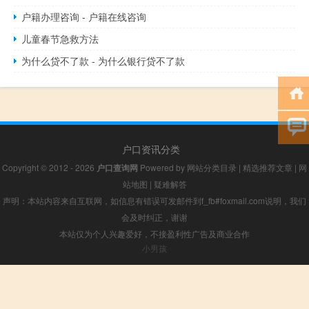
户籍办理咨询 - 户籍在线咨询
儿童春节急救方法
为什么贷不了款 - 为什么银行贷不了款
户口资讯分类
Copyright © 2012 - 2026
户口查询网
Powered by
网站分类目录
|
精选推荐文章
|
网
站地图
|
疑难解答
声明：本站内容来自互联网，如信息有错误可发邮件到f_fb#foxmail.com说明，我们
会及时纠正，谢谢
本站仅为个人兴趣爱好，不接盈利性广告及商业合作
小男孩