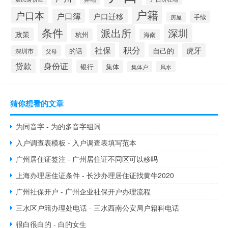
户籍
户口本
户口簿
户口迁移
手续
房屋
条件
派出所
深圳
政策
杭州
海南
积分
社保
虎牙
自己的
的话
深圳市
父母
贷款
身份证
银行
集体
集体户
风水
猜你想看的文章
为同音字 - 为的多音字组词
入户调查表模板 - 入户调查表填写范本
广州居住证签注 - 广州居住证不同区可以移吗
上海办理居住证条件 - 长沙办理居住证找黄牛2020
广州社保开户 - 广州企业社保开户办理流程
三水区户籍办理处电话 - 三水西南公安局户籍科电话
很白很白的 - 白的女生