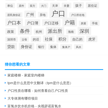
孩子
居住证
天津
夫妻
单位
原件
双方
大门
户口
广州
异地
居民身份证
户口所在地
户籍
户口本
户口簿
户口迁移
手续
房屋
条件
派出所
深圳
政策
杭州
海南
积分
社保
虎牙
自己的
的话
深圳市
父母
贷款
身份证
银行
集体
集体户
风水
猜你想看的文章
家庭楼梯 - 家庭室内楼梯
tpm是什么意思中文翻译（tpm是什么意思）
户口性质在哪看 - 如何查看自己户口性质
大专体测有哪些项目
富氢水饮水机价格 - 央视辟谣富氢水