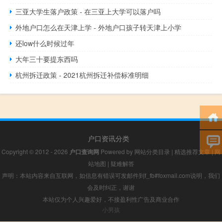
三亚大学生落户政策 - 在三亚上大学可以落户吗
外地户口怎么在天津上学 - 外地户口孩子转天津上小学
还low什么时候过年
大年三十要提东西吗
杭州拆迁政策 - 2021杭州拆迁补偿标准明细
户口资讯分类
Copyright © 2012 - 2026
户口查询网
Powered by
网站分类目录
|
精选推荐文章
|
网
站地图
|
疑难解答
声明：本站内容来自互联网，如信息有错误可发邮件到f_fb#foxmail.com说明，我们
会及时纠正，谢谢
本站仅为个人兴趣爱好，不接盈利性广告及商业合作
小男孩