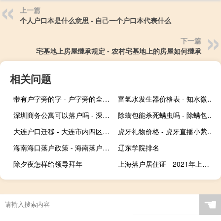
上一篇
个人户口本是什么意思 - 自己一个户口本代表什么
下一篇
宅基地上房屋继承规定 - 农村宅基地上的房屋如何继承
相关问题
带有户字旁的字 - 户字旁的全部字
富氢水发生器价格表 - 知水微型富氢制水机价格
深圳商务公寓可以落户吗 - 深圳可落户的公寓
除螨包能杀死螨虫吗 - 除螨包变色就是有螨虫吗
大连户口迁移 - 大连市内四区迁户口流程
虎牙礼物价格 - 虎牙直播小紫本礼物表
海南海口落户政策 - 海南落户政策条件
辽东学院排名
除夕夜怎样给领导拜年
上海落户居住证 - 2021年上海居住证转户口
☚