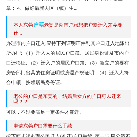
章； 4、做好后就去区（镇）生...
户籍
本人东莞
老婆是湖南户籍想把户籍迁入东莞要
什...
办理市内户口迁入,应持下列证明证件到其户口迁入地派出
所办理: （1）迁入人的居民户口簿、居民身份证及市内户
口迁移证; （2）迁入户的居民户口簿; （3）新立户的要有
房管部门出具的住房证明或房屋产权证明; （4）迁入人符
合申领、换领居民身份证...
老公的户口是东莞的，结婚后女方的户口可以迁来
吗？？
可以，不过要满足一定条件才能迁。
申请东莞户口需要什么手续
按下面步骤办理公民迁入(准迁)户口手续: 第一步,应分清不