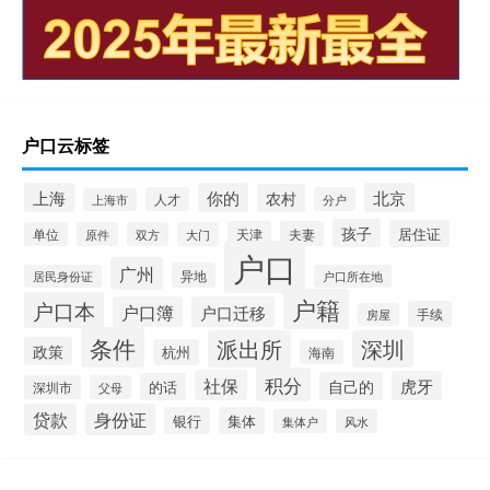
户口云标签
上海
你的
北京
农村
人才
分户
上海市
孩子
居住证
天津
夫妻
单位
原件
双方
大门
户口
广州
异地
居民身份证
户口所在地
户籍
户口本
户口簿
户口迁移
手续
房屋
条件
派出所
深圳
政策
杭州
海南
积分
社保
虎牙
自己的
的话
深圳市
父母
贷款
身份证
银行
集体
集体户
风水