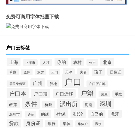
免费可商用字体批量下载
户口云标签
上海
你的
北京
农村
人才
分户
上海市
孩子
居住证
天津
夫妻
单位
原件
双方
大门
户口
广州
异地
居民身份证
户口所在地
户籍
户口本
户口簿
户口迁移
手续
房屋
条件
派出所
深圳
政策
杭州
海南
积分
社保
虎牙
自己的
的话
深圳市
父母
贷款
身份证
银行
集体
集体户
风水