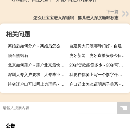
下一篇
怎么让宝宝进入深睡眠 - 婴儿进入深度睡眠标志
相关问题
离婚后如何分户 - 离婚后怎么分户口本
自建房大门装哪种门好 - 自建房大门装哪种门好百度
陨石黑钻石
虎牙新闻 - 虎牙直播头条今日新闻
北京如何落户 - 落户北京最快的办法
20岁贷款能贷多少 - 20岁可以去银行贷款多少
深圳大专入户要求 - 大专毕业可以入户深圳吗
我要在你腿上写一个惨字什么梗
跨省迁户口可以网上办理吗 - 异地户口迁移可以网上办理吗
户口迁出怎么证明亲子关系 - 虚假户口考取大学已工作
☚
公告