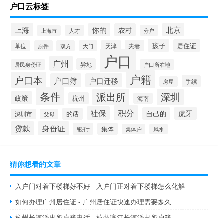
户口云标签
上海
你的
北京
农村
人才
分户
上海市
孩子
居住证
天津
夫妻
单位
原件
双方
大门
户口
广州
异地
居民身份证
户口所在地
户籍
户口本
户口簿
户口迁移
手续
房屋
条件
派出所
深圳
政策
杭州
海南
积分
社保
虎牙
自己的
的话
深圳市
父母
贷款
身份证
银行
集体
集体户
风水
猜你想看的文章
入户门对着下楼梯好不好 - 入户门正对着下楼梯怎么化解
如何办理广州居住证 - 广州居住证快速办理需要多久
杭州长河派出所户籍电话 - 杭州滨江长河派出所户籍