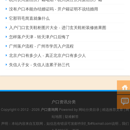
没有户口本能办结婚证吗 - 开户籍证明不说结婚用
它那羽毛简直就像什么
入户门口玄关鞋柜图片大全 - 进门玄关鞋柜装修效果图
怎样落户天津 - 转天津户口后悔了
广州落户流程 - 广州市学历入户流程
北京户口有多少人 - 真正北京户口有多少人
失信人子女 - 失信人连累子孙三代
户口资讯分类
Copyright © 2012 - 2026
户口查询网
Powered by
网站分类目录
|
精选推荐文章
|
网
站地图
|
疑难解答
声明：本站内容来自互联网，如信息有错误可发邮件到f_fb#foxmail.com说明，我们