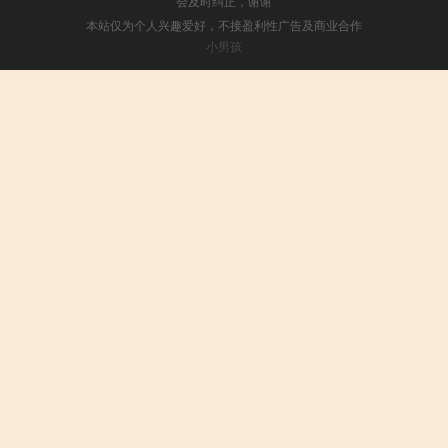
会及时纠正，谢谢
本站仅为个人兴趣爱好，不接盈利性广告及商业合作
小男孩