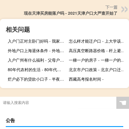
下一篇
现在天津买房能落户吗 - 2021天津户口大严查开始了
相关问题
入户门正对主卧门好吗 - 我家入户门对着卧室门
怎么样才能迁户口 - 上大学该不该迁户口
外地户口上海退休条件 - 外地人上海退休政策最新规定
高压真空断路器价格 - 杆上避雷器价格
入户广州有什么福利 - 父母户口迁入广州有什么福利
一梯一户的房子 - 一梯一户的房子升值空间大吗
80年代农村的生活 - 80年代农村视频素材
北京市户口政策 - 北京户口迁移新政策
烂户必下的贷款小口子 - 半夜下款的714口子
西藏高考报名时间 -
☚
公告