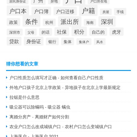
广州
异地
居民身份证
户口所在地
户籍
户口本
户口簿
户口迁移
手续
房屋
条件
派出所
深圳
政策
杭州
海南
积分
社保
虎牙
自己的
的话
深圳市
父母
贷款
身份证
银行
集体
集体户
风水
猜你想看的文章
户口性质怎么填写才正确 - 如何查看自己户口性质
外地户口孩子北京上学政策 - 异地孩子在北京上学最新规定
拉锯是什么意思
吸尘器可以除螨吗 - 吸尘器 螨虫
离婚分房产 - 离婚财产如何分割
农业户口怎么改成城镇户口 - 农村户口怎么变城镇户口
上海落户 - 上海落户 2021