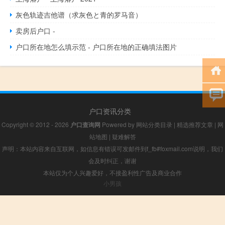
灰色轨迹吉他谱（求灰色と青的罗马音）
卖房后户口 -
户口所在地怎么填示范 - 户口所在地的正确填法图片
户口资讯分类
Copyright © 2012 - 2026
户口查询网
Powered by
网站分类目录
|
精选推荐文章
|
网
站地图
|
疑难解答
声明：本站内容来自互联网，如信息有错误可发邮件到f_fb#foxmail.com说明，我们
会及时纠正，谢谢
本站仅为个人兴趣爱好，不接盈利性广告及商业合作
小男孩