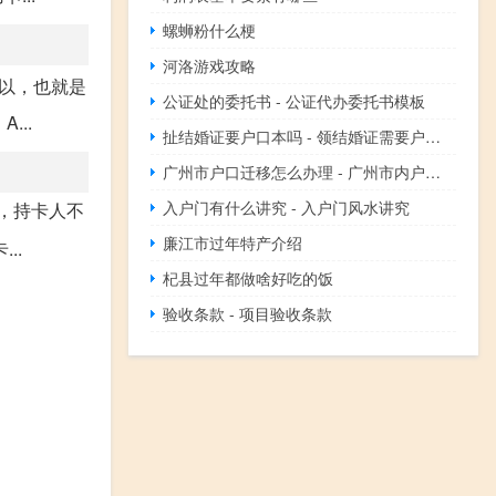
螺蛳粉什么梗
河洛游戏攻略
以，也就是
公证处的委托书 - 公证代办委托书模板
...
扯结婚证要户口本吗 - 领结婚证需要户口簿
广州市户口迁移怎么办理 - 广州市内户口迁移须知
入户门有什么讲究 - 入户门风水讲究
，持卡人不
廉江市过年特产介绍
..
杞县过年都做啥好吃的饭
验收条款 - 项目验收条款