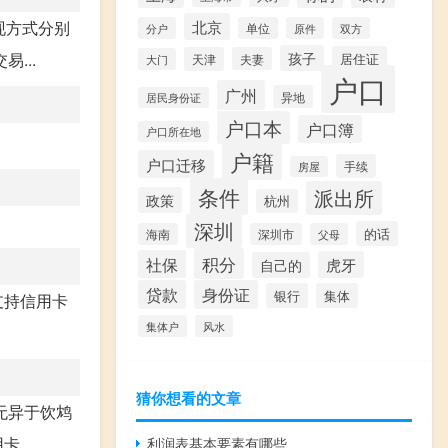
现方式分别
北京
分户
单位
原件
双方
...
孩子
居住证
天津
夫妻
大门
户口
广州
异地
居民身份证
户口本
户口簿
户口所在地
户籍
户口迁移
手续
房屋
条件
派出所
政策
杭州
深圳
的话
海南
深圳市
父母
积分
社保
虎牙
自己的
贷款
身份证
银行
集体
支持信用卡
集体户
风水
猜你想看的文章
无异于饮鸩
...
利润表基本要素有哪些