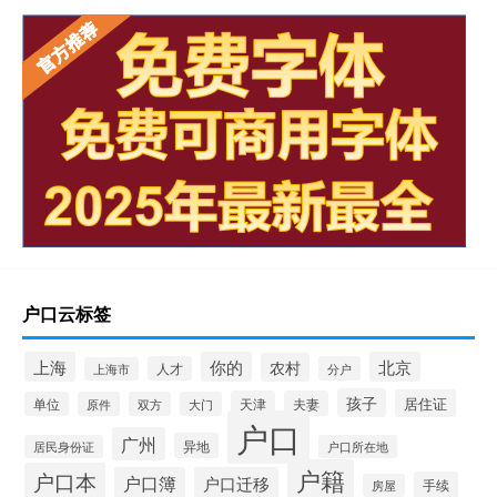
户口云标签
上海
你的
北京
农村
人才
分户
上海市
孩子
居住证
天津
夫妻
单位
原件
双方
大门
户口
广州
异地
居民身份证
户口所在地
户籍
户口本
户口簿
户口迁移
手续
房屋