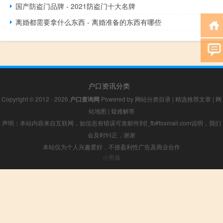
国产防盗门品牌 - 2021防盗门十大名牌
离婚都需要拿什么东西 - 离婚准备的东西有哪些
户口资讯分类
Copyright © 2012 - 2026
户口查询网
Powered by
网站分类目录
|
精选推荐文章
|
网
站地图
|
疑难解答
声明：本站内容来自互联网，如信息有错误可发邮件到f_fb#foxmail.com说明，我们
会及时纠正，谢谢
本站仅为个人兴趣爱好，不接盈利性广告及商业合作
小男孩