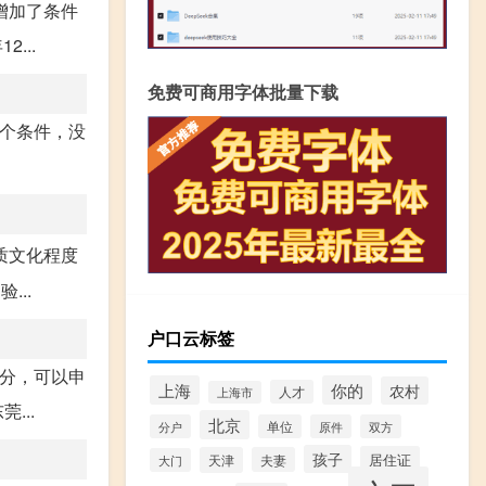
增加了条件
...
免费可商用字体批量下载
两个条件，没
质文化程度
..
户口云标签
0分，可以申
上海
你的
农村
人才
上海市
...
北京
分户
单位
原件
双方
孩子
居住证
天津
夫妻
大门