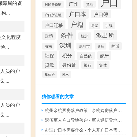
户口
保障局的资
广州
异地
居民身份证
...
户口本
户口簿
户口所在地
户籍
户口迁移
手续
房屋
条件
派出所
政策
质文化程度
杭州
深圳
..
的话
海南
深圳市
父母
积分
社保
虎牙
自己的
贷款
身份证
银行
集体
迁人员的户
集体户
风水
...
猜你想看的文章
迁人员的户
杭州余杭买房落户政策 - 余杭购房落户办理指南
...
退伍军人户口异地落户 - 军人退伍异地落户政策
办理户口本需要什么 - 个人开户口本需要什么