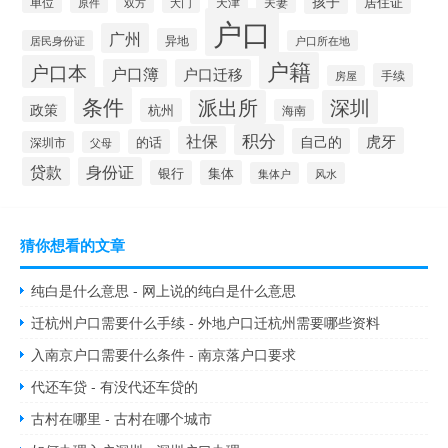
孩子
居住证
天津
夫妻
单位
原件
双方
大门
户口
广州
异地
居民身份证
户口所在地
户籍
户口本
户口簿
户口迁移
手续
房屋
条件
派出所
深圳
政策
杭州
海南
积分
社保
虎牙
自己的
的话
深圳市
父母
贷款
身份证
银行
集体
集体户
风水
猜你想看的文章
纯白是什么意思 - 网上说的纯白是什么意思
迁杭州户口需要什么手续 - 外地户口迁杭州需要哪些资料
入南京户口需要什么条件 - 南京落户口要求
代还车贷 - 有没代还车贷的
古村在哪里 - 古村在哪个城市