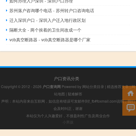
如何办理入户深圳 - 深圳户口办理
苏州落户咨询哪个电话 - 苏州转户口咨询电话
迁入深圳户口 - 深圳入户迁入地行政区划
隔断大全 - 两个挨着的卫生间改成一个
vcb真空断路器 - vcb真空断路器是哪个厂家
户口资讯分类
Copyright © 2012 - 2026
户口查询网
Powered by
网站分类目录
|
精选推荐文章
|
网
站地图
|
疑难解答
声明：本站内容来自互联网，如信息有错误可发邮件到f_fb#foxmail.com说明，我们
会及时纠正，谢谢
本站仅为个人兴趣爱好，不接盈利性广告及商业合作
小男孩